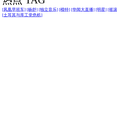
[凤凰早班车]
[杨舒]
[独立音乐]
[模特]
[华闻大直播]
[明星]
[摇滚
[土耳其与库工党危机]