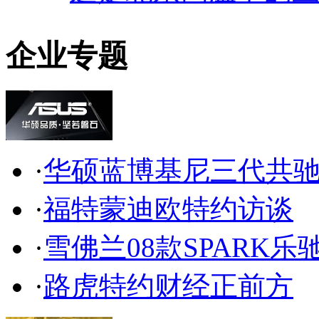
企业专题
·
华硕蓝博基尼三代共
·
福特蒙迪欧特约访谈
·
雪佛兰08款SPARK乐
·
路虎特约财经正前方