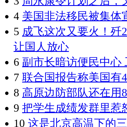
3
周永康令计划之后，又
4
美国非法移民被集体
5
成飞这次又要火！歼2
让国人放心
6
副市长暗访便民中心
7
联合国报告称美国有4
8
高原边防部队还在用8
9
把学生成绩发群里惹
10
这是北京高温下的