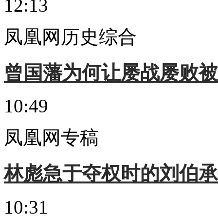
12:13
凤凰网历史综合
曾国藩为何让屡战屡败被
10:49
凤凰网专稿
林彪急于夺权时的刘伯承
10:31