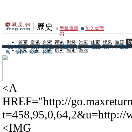
手机凤凰
加入桌面
网
首页
资讯
台湾
评论
财经
汽车
体育
娱乐
军事
轶闻秘档
|
历史映像室
|
中国现代史
|
中国近代史
|
中国古
论坛
公益
时尚
房产
城市
游戏
频
|
专题
|
知青
|
论坛
<A
HREF="http://go.maxreturn.
t=458,95,0,64,2&u=http://w
<IMG