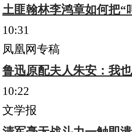
土匪翰林李鸿章如何把“
10:31
凤凰网专稿
鲁迅原配夫人朱安：我也
10:22
文学报
清军毫无战斗力一触即溃