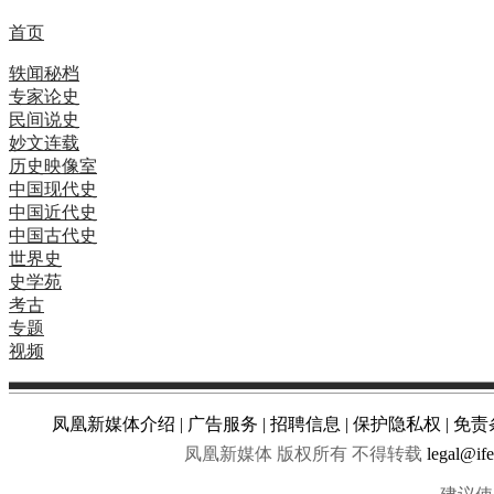
首页
轶闻秘档
专家论史
民间说史
妙文连载
历史映像室
中国现代史
中国近代史
中国古代史
世界史
史学苑
考古
专题
视频
凤凰新媒体介绍
|
广告服务
|
招聘信息
|
保护隐私权
|
免责
凤凰新媒体 版权所有 不得转载
legal@if