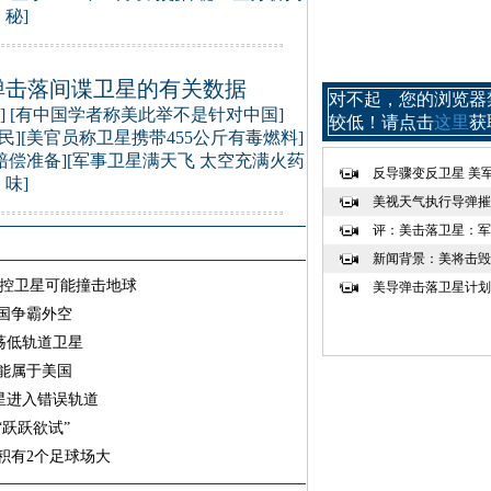
秘
]
弹击落间谍卫星的有关数据
对不起，您的浏览器禁
] [
有中国学者称美此举不是针对中国
]
较低！请点击
这里
获
民
][
美官员称卫星携带455公斤有毒燃料
]
赔偿准备
][
军事卫星满天飞 太空充满火药
反导骤变反卫星 美
味
]
美视天气执行导弹摧
评：美击落卫星：军
新闻背景：美将击毁
失控卫星可能撞击地球
美导弹击落卫星计划
国争霸外空
荡低轨道卫星
能属于美国
星进入错误轨道
“跃跃欲试”
积有2个足球场大