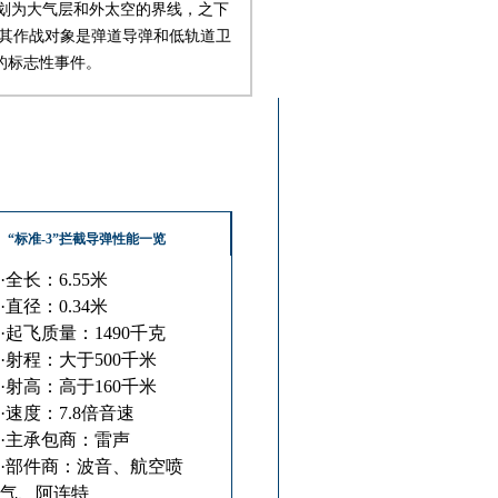
度划为大气层和外太空的界线，之下
，其作战对象是弹道导弹和低轨道卫
的标志性事件。
“标准-3”拦截导弹性能一览
·
全长：6.55米
·
直径：0.34米
·
起飞质量：1490千克
·
射程：大于500千米
·
射高：高于160千米
·
速度：7.8倍音速
·
主承包商：雷声
·
部件商：波音、航空喷
气、阿连特