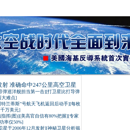
射 准确命中247公里高空卫星
号导弹巡洋舰担当第一击
][
打卫星比打导弹
两大难点
]
阿特兰蒂斯”号航天飞机返回后动手
][
每枚
1千万美元
]
指挥(图)
][
美高官自信有80%把握
][
专家
功率仅50%
]
星于2006年12月发射
][
神秘卫星分析揭