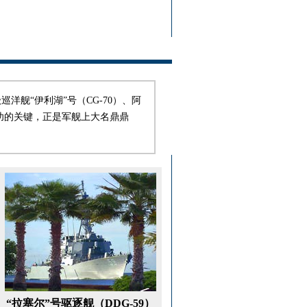
舰“伊利湖”号（CG-70）、阿
截成功的关键，正是军舰上大名鼎鼎
“拉塞尔”号驱逐舰（DDG-59）