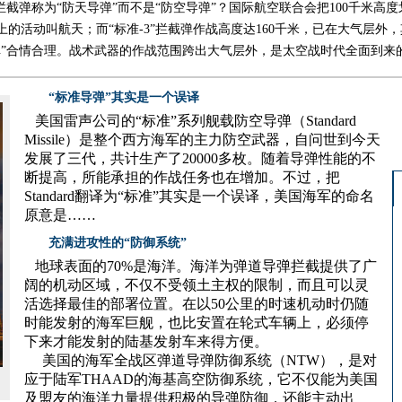
拦截弹称为“防天导弹”而不是“防空导弹”？国际航空联合会把100千米高
的活动叫航天；而“标准-3”拦截弹作战高度达160千米，已在大气层外
弹”合情合理。战术武器的作战范围跨出大气层外，是太空战时代全面到来
“标准导弹”其实是一个误译
美国雷声公司的“标准”系列舰载防空导弹（Standard
Missile）是整个西方海军的主力防空武器，自问世到今天
发展了三代，共计生产了20000多枚。随着导弹性能的不
断提高，所能承担的作战任务也在增加。不过，把
Standard翻译为“标准”其实是一个误译，美国海军的命名
原意是……
充满进攻性的“防御系统”
地球表面的70%是海洋。海洋为弹道导弹拦截提供了广
阔的机动区域，不仅不受领土主权的限制，而且可以灵
活选择最佳的部署位置。在以50公里的时速机动时仍随
时能发射的海军巨舰，也比安置在轮式车辆上，必须停
下来才能发射的陆基发射车来得方便。
美国的海军全战区弹道导弹防御系统（NTW），是对
应于陆军THAAD的海基高空防御系统，它不仅能为美国
及盟友的海洋力量提供积极的导弹防御，还能主动出