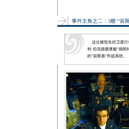
事件主角之二：3艘 “宙斯
这次摧毁失控卫星行动美
利·伯克级驱逐舰“德凯特
的“宙斯盾”作战系统。