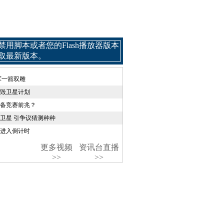
用脚本或者您的Flash播放器版本
取最新版本。
军一箭双雕
毁卫星计划
备竞赛前兆？
卫星 引争议猜测种种
进入倒计时
更多视频
资讯台直播
>>
>>