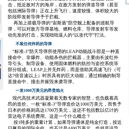
击，抵近敌对方的海岸，在敌方发射的弹道导弹（甚至
包括洲际导弹）正在上升飞行，速度较慢、体积较大的
阶段即发射导弹予于拦截。
再加上搭载导弹的“宙斯盾”防空舰上配备的巡航导
弹，可以对敌方导弹基地、燃料仓库、导弹发射车等发
动先发的打击，实现咄咄逼人的“以攻代守”打法。
不装任何炸药的导弹
“标准-3”防天导弹所使用的LEAP动能战斗部是一种直
接命中、非爆炸、动能杀伤的拦截器，主要由长波红外
导引头、制导设备、使用固体燃料的轨控与姿控系统等
部分组成。LEAP上并无炸药，而是借助其高速飞行（可
达7倍音速以上）时所具有的巨大动能，通过精确的制导
直接命中、撞击并摧毁来袭导弹。
一发1000万美元的昂贵焰火
现代高技术武器凝聚着无数专家的智慧，也负载着高
昂的造价。一枚“标准-3”导弹造价达1000万美元，而售予
日本的价格则高达1700万美元，这还不包括数以亿计的
雷达电子系统费用。这是一个什么概念？
按1吨多的重量计算，如果导弹通体是纯金打造，按近
日飙升的国际金价，也不过是4400万美元。也就是说导