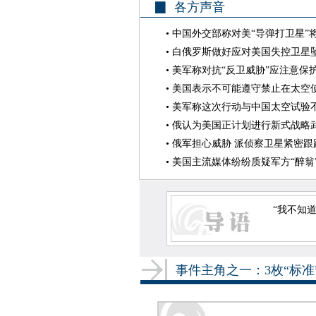
▉ 各方声音
•
中国外交部称对美“导弹打卫星”
•
白俄罗斯做好应对美国失控卫星
•
美军称对抗“反卫威胁”应注意保
•
美国表示不可能遵守禁止在太空
•
美军称这次行动与中国太空试验
•
俄认为美国正计划进行新式战略
•
俄军担心威胁 派侦察卫星紧密跟
•
美国主流媒体纷纷质疑军方“醉翁
“我不知道
—
事件主角之一：3枚“标准”