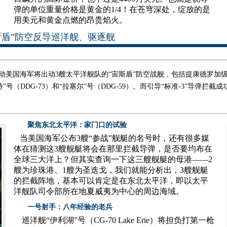
弹的单位重量价格是黄金的1/4！在苍穹深处，绽放的是
用美元和黄金点燃的昂贵焰火。
盾”防空反导巡洋舰、驱逐舰
国海军将出动3艘太平洋舰队的“宙斯盾”防空战舰，包括提康德罗加级巡洋
”号（DDG-73）和“拉塞尔”号（DDG-59）。而引导“标准-3”导弹拦
聚焦东北太平洋：家门口的试验
当美国海军公布3艘“参战”舰艇的名号时，还有很多媒
体在猜测这3艘舰艇将会在那里拦截导弹，是否要均布在
全球三大洋上？但其实查询一下这三艘舰艇的母港——2
艘为珍珠港、1艘为圣迭戈，我们就能分析出，3艘舰艇
的拦截阵地，基本可以肯定是在东北太平洋，即以太平
洋舰队司令部所在地夏威夷为中心的周边海域。
一号射手：八年经验的老兵
巡洋舰“伊利湖”号（CG-70 Lake Erie）将担负打第一枪