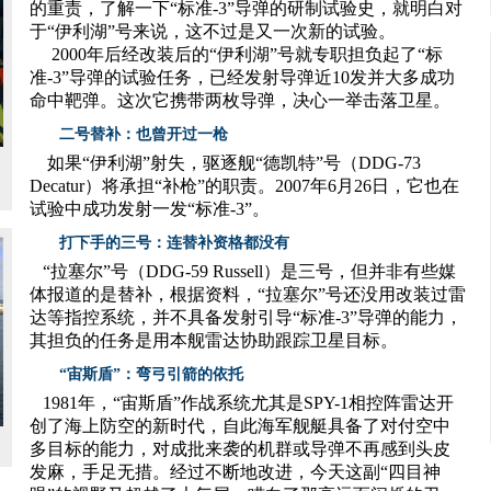
的重责，了解一下“标准-3”导弹的研制试验史，就明白对
于“伊利湖”号来说，这不过是又一次新的试验。
2000年后经改装后的“伊利湖”号就专职担负起了“标
准-3”导弹的试验任务，已经发射导弹近10发并大多成功
命中靶弹。这次它携带两枚导弹，决心一举击落卫星。
二号替补：也曾开过一枪
如果“伊利湖”射失，驱逐舰“德凯特”号（DDG-73
Decatur）将承担“补枪”的职责。2007年6月26日，它也在
试验中成功发射一发“标准-3”。
打下手的三号：连替补资格都没有
“拉塞尔”号（DDG-59 Russell）是三号，但并非有些媒
体报道的是替补，根据资料，“拉塞尔”号还没用改装过雷
达等指控系统，并不具备发射引导“标准-3”导弹的能力，
其担负的任务是用本舰雷达协助跟踪卫星目标。
“宙斯盾”：弯弓引箭的依托
1981年，“宙斯盾”作战系统尤其是SPY-1相控阵雷达开
创了海上防空的新时代，自此海军舰艇具备了对付空中
多目标的能力，对成批来袭的机群或导弹不再感到头皮
发麻，手足无措。经过不断地改进，今天这副“四目神