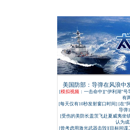
美国防部：导弹在风浪中发
[
模拟视频
：一击命中
][
“伊利湖”
有
[
每天仅有10秒发射窗口时间
] [
在“
导弹
[
受伤的美防长盖茨飞赴夏威夷坐镇
认为成
[
曾考虑用激光武器击毁
][
目标间谍卫