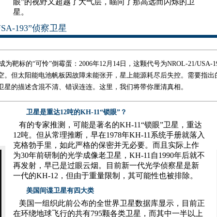
眼”的视野又超越了大气层，瞄向了那高远而闪烁的卫
星。
-193”侦察卫星
标的“可怜”倒霉蛋：2006年12月14日，这颗代号为NROL-21/USA-
空。但太阳能电池帆板因故障未能张开，星上能源耗尽后失控。需要指出
卫星的描述含混不清、错误连连。这里，我们将带你厘清真相。
卫星是重达12吨的KH-11“锁眼”？
有的专家推测，可能是著名的KH-11“锁眼”卫星，重达
12吨。但从常理推断，早在1978年KH-11系统手册就落入
克格勃手里，如此严格的保密并无必要。而且实际上作
为30年前研制的光学成像老卫星，KH-11自1990年后就不
再发射，早已是过眼云烟。目前新一代光学侦察星是新
一代的KH-12，但由于重量限制，其可能性也被排除。
美国间谍卫星有四大类
美国一组织此前公布的全世界卫星数据库显示，目前正
在环绕地球飞行的共有795颗各类卫星，而其中一半以上