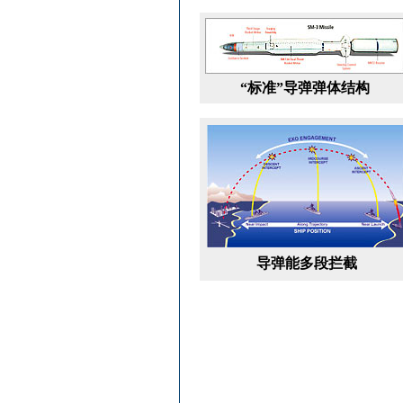
“标准”导弹弹体结构
导弹能多段拦截