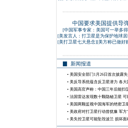
中国要求美国提供导
[
中国军事专家：美国可一举多得
[
美发言人：打卫星是为保护地球居
[
美打卫星七大悬念
][
美方称已做好
▉ 新闻报道
•
美国安全部门1月26日首次披露
•
美反导系统蕴含反卫星潜力 各大
•
美国高官声称：中国三年后能扫
•
法国雷达发现数十颗隐秘卫星 可
•
美国两颗监视中国海军的绝密卫
•
美政府对打卫星行动曾犹豫 军方
•
美失控卫星可能坠毁波兰 损坏面