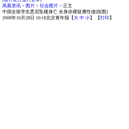
凤凰资讯
>
图片
>
社会图片
> 正文
中国女留学生悉尼坠楼身亡 全身赤裸疑遭性侵[组图]
2008年10月28日 10:18
北京青年报
【
大
中
小
】 【
打印
】