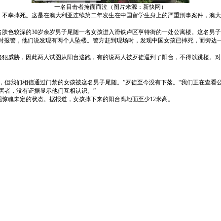
一名目击者掩面而泣（图片来源：新快网）
，不幸摔死。这是在澳大利亚连续第二年发生在中国留学生身上的严重刑事案件，澳大
名肤色较深的30岁余岁男子尾随一名女孩进入滑铁卢区亨特街的一处公寓楼。这名男子
民同时报警，他们说发现有两个人坠楼。警方赶到现场时，发现中国女孩已摔死，而旁边
威胁，因此两人试图从阳台逃跑，有的说两人被歹徒逼到了阳台，不得以跳楼。对
但我们相信通过门禁的女孩被这名男子尾随。”歹徒至今没有下落。“我们正在查看公
者，没有证据显示他们互相认识。”
魂未定的状态。据报道，女孩摔下来的阳台离地面至少12米高。