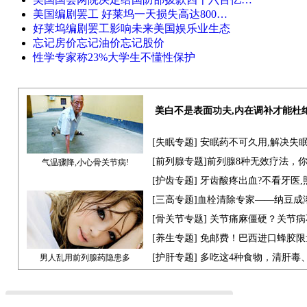
美国编剧罢工 好莱坞一天损失高达800…
好莱坞编剧罢工影响未来美国娱乐业生态
忘记房价忘记油价忘记股价
性学专家称23%大学生不懂性保护
美白不是表面功夫,内在调补才能杜
[
失眠专题
] 安眠药不可久用,解决失
[
前列腺专题]
前列腺8种无效疗法，
气温骤降,小心骨关节病!
[
护齿专题
] 牙齿酸疼出血?不看牙医
[三高专题]血栓清除专家——纳豆成
[
骨关节专题
] 关节痛麻僵硬？关节病
[
养生专题
] 免邮费！巴西进口蜂胶限
[
护肝专题
] 多吃这4种食物，清肝毒
男人乱用前列腺药隐患多