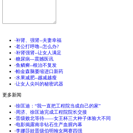
·
补肾、强肾--夫妻幸福
·
老公打呼噜--怎么办?
·
补肾强肾--让女人满足
·
糖尿病---震撼医讯
·
鱼鳞癣--根治不复发
·
帕金森脑萎缩进口新药
·
水果减肥--越减越瘦
·
让女人尖叫的秘密武器
更多新闻
·
徐匡迪：“我一直把工程院当成自己的家”
·
周济、徐匡迪完成工程院院长交接
·
晋级败北等待——女王杯三大种子体验大不同
·
电影揭露南非钻石生产血腥内幕
·
李娜莎娃晋级伯明翰女网赛四强