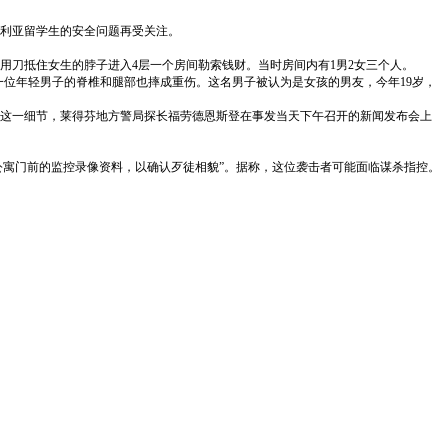
利亚留学生的安全问题再受关注。
用刀抵住女生的脖子进入4层一个房间勒索钱财。当时房间内有1男2女三个人。
一位年轻男子的脊椎和腿部也摔成重伤。这名男子被认为是女孩的男友，今年19岁，
这一细节，莱得芬地方警局探长福劳德恩斯登在事发当天下午召开的新闻发布会上
寓门前的监控录像资料，以确认歹徒相貌”。据称，这位袭击者可能面临谋杀指控。