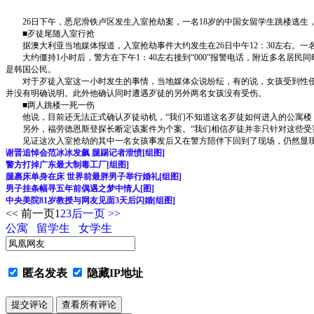
26日下午，悉尼滑铁卢区发生入室抢劫案，一名18岁的中国女留学生跳楼逃生
■歹徒尾随入室行抢
据澳大利亚当地媒体报道，入室抢劫事件大约发生在26日中午12：30左右。一
大约僵持1小时后，警方在下午1：40左右接到“000”报警电话，附近多名居
是韩国公民。
对于歹徒入室这一小时发生的事情，当地媒体众说纷纭，有的说，女孩受到性侵犯
并没有明确说明。此外他确认同时遭遇歹徒的另外两名女孩没有受伤。
■两人跳楼一死一伤
他说，目前还无法正式确认歹徒动机，“我们不知道这名歹徒如何进入的公寓楼，
另外，福劳德恩斯登探长断定该案件为个案。“我们相信歹徒并非只针对这些受害
见证这次入室抢劫的其中一名女孩事发后又在警方陪伴下回到了现场，仍然显现惊
谢晋追悼会范冰冰发飙 腿踢记者泄愤[组图]
警方打掉广东最大制毒工厂[组图]
腿裹床单身在床 世界前最胖男子举行婚礼[组图]
男子挂条幅寻五年前偶遇之梦中情人[图]
中央美院81岁教授与网友见面3天后闪婚[组图]
<< 前一页
1
2
3
后一页 >>
公寓
留学生
女学生
匿名发表
隐藏IP地址