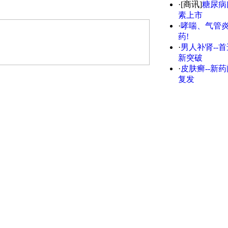
·[商讯]
糖尿病
素上市
·
哮喘、气管炎
药!
·
男人补肾--首
新突破
·
皮肤癣--新药
复发