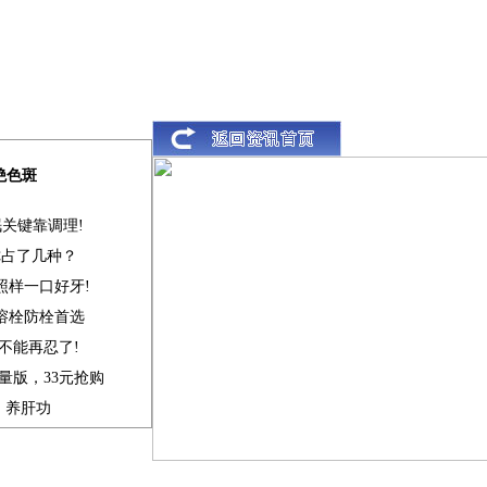
绝色斑
眠关键靠调理!
你占了几种？
,照样一口好牙!
溶栓防栓首选
不能再忍了!
量版，33元抢购
、养肝功