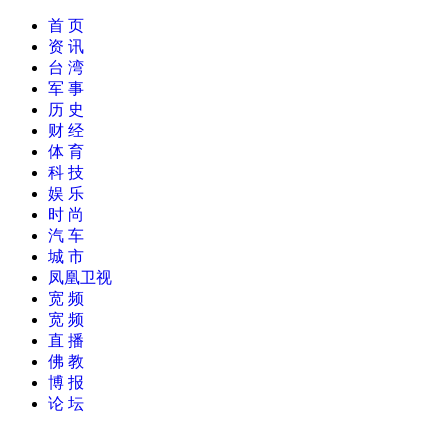
首 页
资 讯
台 湾
军 事
历 史
财 经
体 育
科 技
娱 乐
时 尚
汽 车
城 市
凤凰卫视
宽 频
宽 频
直 播
佛 教
博 报
论 坛