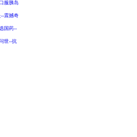
口服胰岛
--震撼奇
选国药--
问世--抗