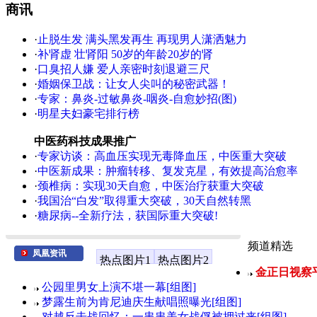
商讯
·
止脱生发 满头黑发再生 再现男人潇洒魅力
·
补肾虚 壮肾阳 50岁的年龄20岁的肾
·
口臭招人嫌 爱人亲密时刻退避三尺
·
婚姻保卫战：让女人尖叫的秘密武器！
·
专家：鼻炎-过敏鼻炎-咽炎-自愈妙招(图)
·
明星夫妇豪宅排行榜
中医药科技成果推广
·
专家访谈：高血压实现无毒降血压，中医重大突破
·
中医新成果：肿瘤转移、复发克星，有效提高治愈率
·
颈椎病：实现30天自愈，中医治疗获重大突破
·
我国治“白发”取得重大突破，30天自然转黑
·
糖尿病--全新疗法，获国际重大突破!
频道精选
凤凰资讯
热点图片1
热点图片2
金正日视察平
公园里男女上演不堪一幕[组图]
梦露生前为肯尼迪庆生献唱照曝光[组图]
对越反击战回忆：一串串美女战俘被押过来[组图]