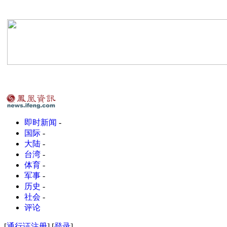
即时新闻
-
国际
-
大陆
-
台湾
-
体育
-
军事
-
历史
-
社会
-
评论
[
通行证注册
] [
登录
]