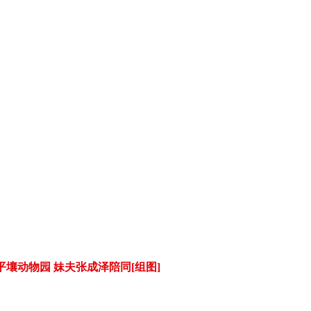
壤动物园 妹夫张成泽陪同[组图]