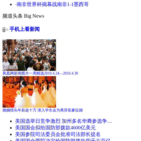
·
南非世界杯揭幕战南非1-1墨西哥
频道头条
Big News
手机上看新闻
凤凰网新闻图片一周精选2010.4.24—2010.4.30
婚姻猎头年薪超十万 潜入学生会为离异富豪征婚
美国选举日竞争激烈 加州多名华裔参选争…
美国国会拟给国防部拨款4600亿美元
美国参院司法委员会批准司法部长提名
美国国会两院决定给国防部拨款四千六百亿…