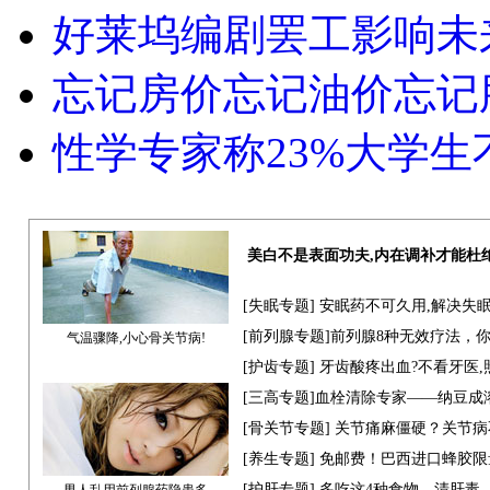
好莱坞编剧罢工影响未
忘记房价忘记油价忘记
性学专家称23%大学生
美白不是表面功夫,内在调补才能杜
[
失眠专题
] 安眠药不可久用,解决失
[
前列腺专题]
前列腺8种无效疗法，
气温骤降,小心骨关节病!
[
护齿专题
] 牙齿酸疼出血?不看牙医
[三高专题]血栓清除专家——纳豆成
[
骨关节专题
] 关节痛麻僵硬？关节病
[
养生专题
] 免邮费！巴西进口蜂胶限
[
护肝专题
] 多吃这4种食物，清肝毒