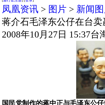
[
通行证注册
] [
登录
]
凤凰资讯
>
图片
>
新闻图
蒋介石毛泽东公仔在台卖赢
2008年10月27日 15:37
台
国民党制作的蒋中正与毛泽东公仔