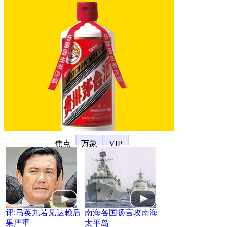
凤凰宽频
焦点
万象
VIP
评:马英九若见达赖后
南海各国扬言攻南海
果严重
太平岛