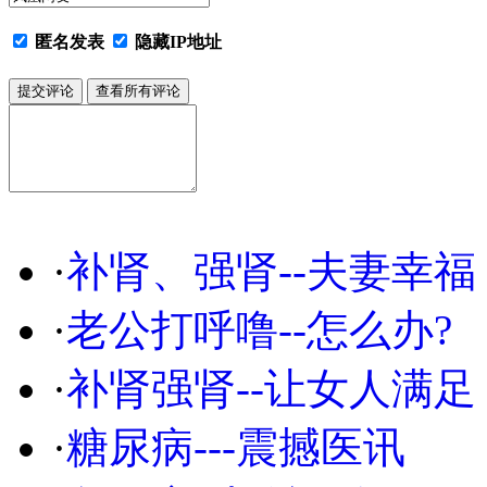
匿名发表
隐藏IP地址
·
补肾、强肾--夫妻幸福
·
老公打呼噜--怎么办?
·
补肾强肾--让女人满足
·
糖尿病---震撼医讯