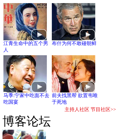
江青生命中的五个男
布什为何不敢碰朝鲜
人
马季:宁家中吃面不去
前夫找黑帮 欲置韦唯
吃国宴
于死地
主持人社区
节目社区>>
博客论坛