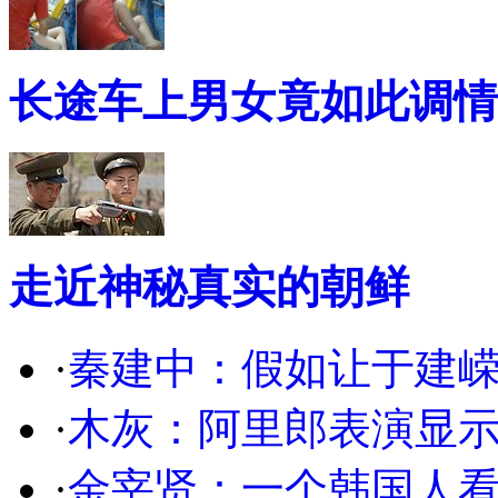
长途车上男女竟如此调情
走近神秘真实的朝鲜
·
秦建中：假如让于建
·
木灰：阿里郎表演显
·
金宰贤：一个韩国人