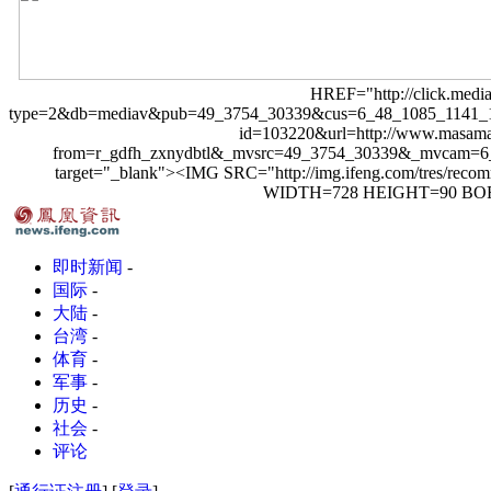
HREF="http://click.medi
type=2&db=mediav&pub=49_3754_30339&cus=6_48_1085_1141_106
id=103220&url=http://www.masama
from=r_gdfh_zxnydbtl&_mvsrc=49_3754_30339&_mvcam=
target="_blank"><IMG SRC="http://img.ifeng.com/tres/reco
WIDTH=728 HEIGHT=90 BO
即时新闻
-
国际
-
大陆
-
台湾
-
体育
-
军事
-
历史
-
社会
-
评论