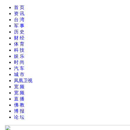
首 页
资 讯
台 湾
军 事
历 史
财 经
体 育
科 技
娱 乐
时 尚
汽 车
城 市
凤凰卫视
宽 频
宽 频
直 播
佛 教
博 报
论 坛