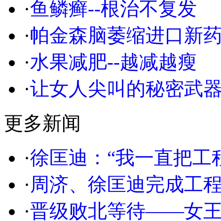
·
鱼鳞癣--根治不复发
·
帕金森脑萎缩进口新
·
水果减肥--越减越瘦
·
让女人尖叫的秘密武
更多新闻
·
徐匡迪：“我一直把工
·
周济、徐匡迪完成工
·
晋级败北等待——女