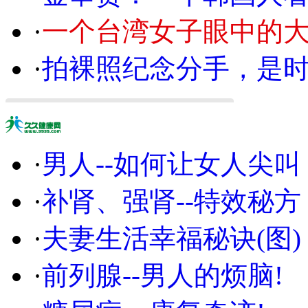
·
一个台湾女子眼中的
·
拍裸照纪念分手，是
·
男人--如何让女人尖叫
·
补肾、强肾--特效秘方
·
夫妻生活幸福秘诀(图)
·
前列腺--男人的烦脑!