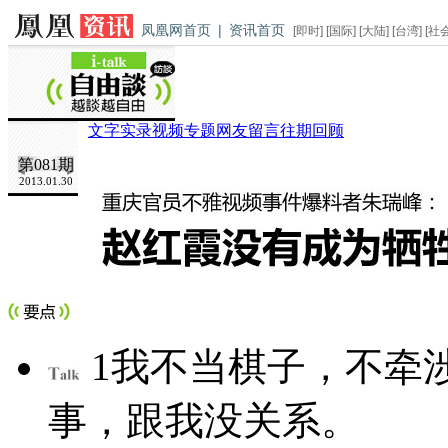
凤凰网首页
|
资讯首页
[
即时
] [
国际
] [
大陆
] [
台湾
] [
社
文字实录
视频专题
网友留言
往期回顾
第081期
2013.01.30
1
我不当棋子，不牵
事，跟我没关系。