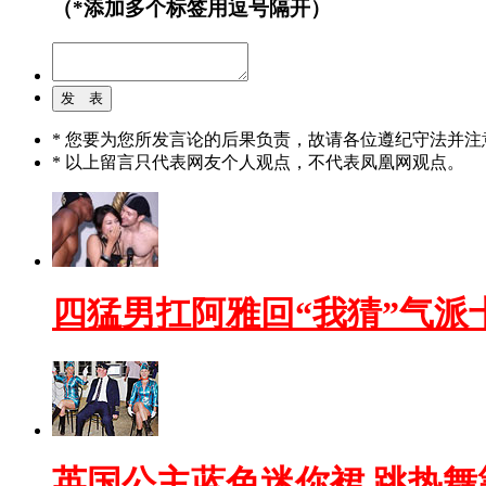
（*添加多个标签用逗号隔开）
* 您要为您所发言论的后果负责，故请各位遵纪守法并注
* 以上留言只代表网友个人观点，不代表凤凰网观点。
四猛男扛阿雅回“我猜”气派
英国公主蓝色迷你裙 跳热舞