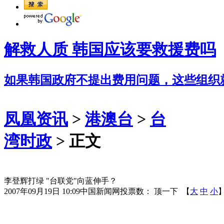
解救人质 韩国应该要救援费吗
如果韩国政府不提出费用问题，这些组织
凤凰资讯
>
港澳台
>
台
湾时政
> 正文
李登辉打绿 "台联党"向蓝伸手？
2007年09月19日 10:09
中国新闻网
投票数：
顶一下
【
大
中
小