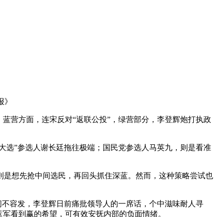
报》
化，蓝营方面，连宋反对“返联公投”，绿营部分，李登辉炮打执政
大选”参选人谢长廷拖往极端；国民党参选人马英九，则是看准
则是想先抢中间选民，再回头抓住深蓝。然而，这种策略尝试也
间不容发，李登辉日前痛批领导人的一席话，个中滋味耐人寻
蓝军看到赢的希望，可有效安抚内部的负面情绪。