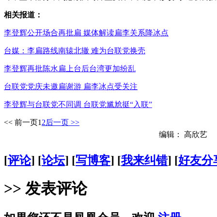
相关报道：
李登辉公开场合再批扁 媒体解读扁李关系降冰点
台媒：李扁路线南辕北辙 难为台联党换壳
李登辉再批陈水扁上台后台湾更加纷乱
台联党党庆未邀扁谢游 扁李冰点受关注
李登辉与台联党不同调 台联党尴尬挺“入联”
<< 前一页
1
2
后一页 >>
编辑： 高欣艺
[
评论
] [
论坛
] [
写博客
] [
我来纠错
] [
好友分
>> 发表评论