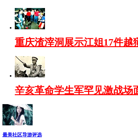
重庆渣滓洞展示江姐17件越
辛亥革命学生军罕见激战场
最美社区导游评选