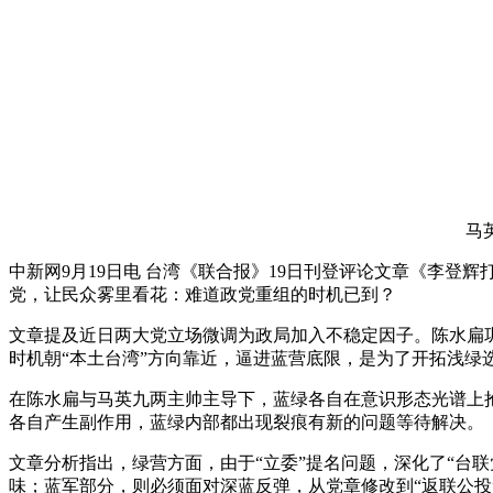
马
中新网9月19日电 台湾《联合报》19日刊登评论文章《李登
党，让民众雾里看花：难道政党重组的时机已到？
文章提及近日两大党立场微调为政局加入不稳定因子。陈水扁巩
时机朝“本土台湾”方向靠近，逼进蓝营底限，是为了开拓浅绿
在陈水扁与马英九两主帅主导下，蓝绿各自在意识形态光谱上
各自产生副作用，蓝绿内部都出现裂痕有新的问题等待解决。
文章分析指出，绿营方面，由于“立委”提名问题，深化了“台
味；蓝军部分，则必须面对深蓝反弹，从党章修改到“返联公