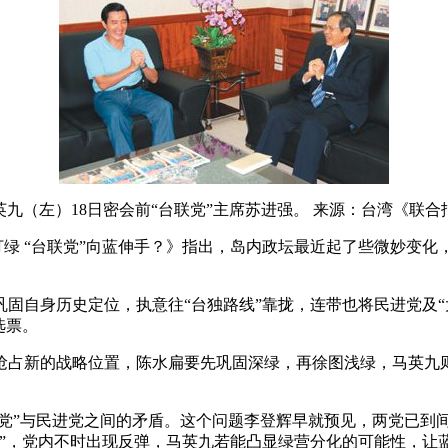
英九（左）18日密会前“台联党”主席苏进强。 来源：台湾《联合
辉打绿 “台联党”向蓝伸手？》指出，岛内政坛最近起了些微妙变
固自身历史定位，执意往“台独路线”靠拢，连带也将民进党及“
选票。
抢占新的战略位置，陈水扁要先巩固深绿，再徐图浅绿，马英九
联党”与民进党之间的矛盾。这个问题李登辉早就预见，两党已到
投”，党内不时出现反弹，马英九若能凸显绿营分化的可能性，让