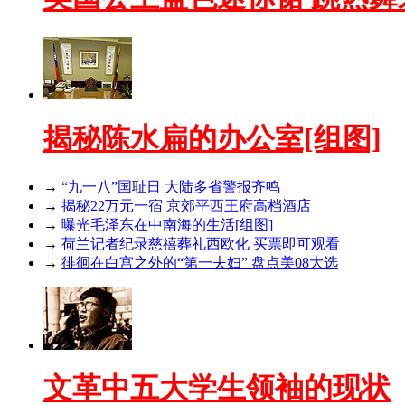
揭秘陈水扁的办公室[组图]
→
“九一八”国耻日 大陆多省警报齐鸣
→
揭秘22万元一宿 京郊平西王府高档酒店
→
曝光毛泽东在中南海的生活[组图]
→
荷兰记者纪录慈禧葬礼西欧化 买票即可观看
→
徘徊在白宫之外的“第一夫妇” 盘点美08大选
文革中五大学生领袖的现状