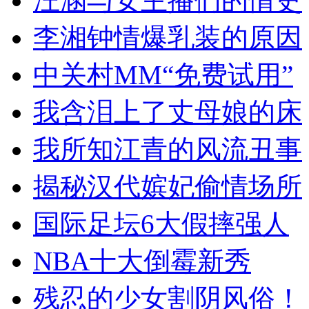
汪涵与女主播们的情史
李湘钟情爆乳装的原因
中关村MM“免费试用”
我含泪上了丈母娘的床
我所知江青的风流丑事
揭秘汉代嫔妃偷情场所
国际足坛6大假摔强人
NBA十大倒霉新秀
残忍的少女割阴风俗！