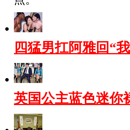
四猛男扛阿雅回“我
英国公主蓝色迷你