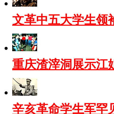
文革中五大学生领
重庆渣滓洞展示江姐
辛亥革命学生军罕