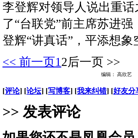
李登辉对领导人说出重话
了“台联党”前主席苏进强
登辉“讲真话”，平添想象
<< 前一页
1
2
后一页 >>
编辑： 高欣艺
[
评论
] [
论坛
] [
写博客
] [
我来纠错
] [
好友分
>> 发表评论
如果您还不是凤凰会员