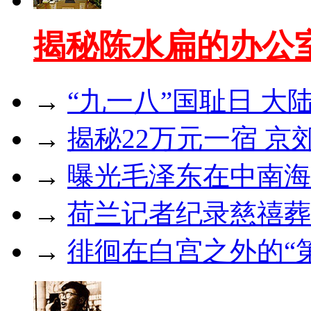
揭秘陈水扁的办公室
→
“九一八”国耻日 大
→
揭秘22万元一宿 
→
曝光毛泽东在中南海
→
荷兰记者纪录慈禧葬
→
徘徊在白宫之外的“第