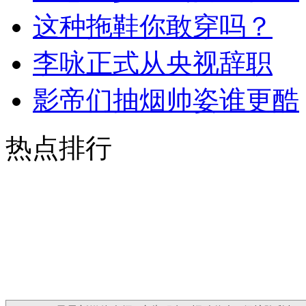
这种拖鞋你敢穿吗？
李咏正式从央视辞职
影帝们抽烟帅姿谁更酷
热点排行