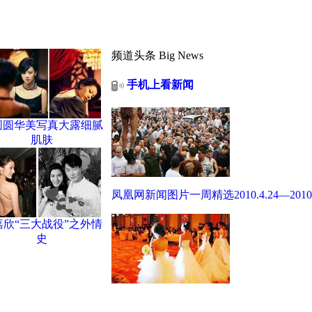
频道头条
Big News
手机上看新闻
圆圆华美写真大露细腻
肌肤
凤凰网新闻图片一周精选2010.4.24—2010.4
嘉欣“三大战役”之外情
史