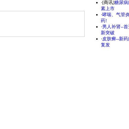
·[商讯]
糖尿病
素上市
·
哮喘、气管炎
药!
·
男人补肾--首
新突破
·
皮肤癣--新药
复发