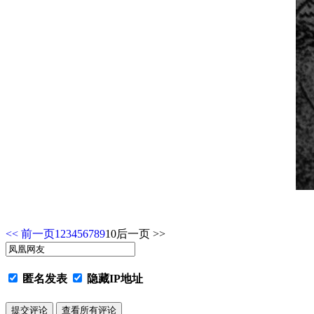
<< 前一页
1
2
3
4
5
6
7
8
9
10
后一页 >>
匿名发表
隐藏IP地址