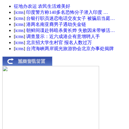
征地办农运 农民生活难美好
[
icms
]
印度警方称140多名恐怖分子潜入印度 …
[
icms
]
台银行职员迷恋电话交友女子 被骗后当庭…
[
icms
]
港两名南亚裔男子遇劫失金链
[
icms
]
朝鲜间谍赴韩暗杀黄长烨 失败因未带够活…
[
icms
]
调查显示：近六成港企有意增聘人手
[
icms
]
北京招大学生村官 报名人数过万
[
icms
]
台湾海峡两岸观光旅游协会北京办事处揭牌