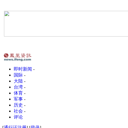
即时新闻
-
国际
-
大陆
-
台湾
-
体育
-
军事
-
历史
-
社会
-
评论
[
通行证注册
] [
登录
]