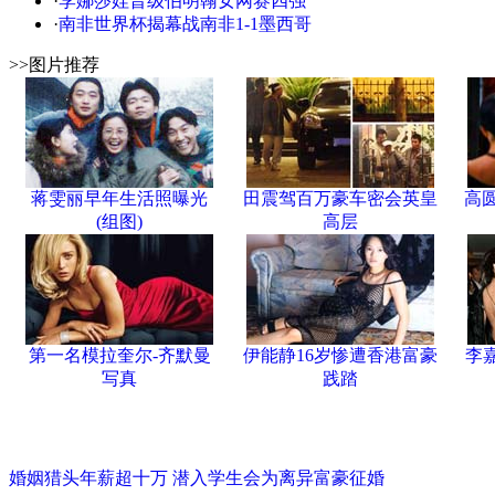
·
李娜莎娃晋级伯明翰女网赛四强
·
南非世界杯揭幕战南非1-1墨西哥
>>图片推荐
蒋雯丽早年生活照曝光
田震驾百万豪车密会英皇
高
(组图)
高层
第一名模拉奎尔-齐默曼
伊能静16岁惨遭香港富豪
李
写真
践踏
婚姻猎头年薪超十万 潜入学生会为离异富豪征婚