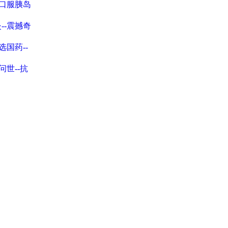
口服胰岛
--震撼奇
选国药--
问世--抗