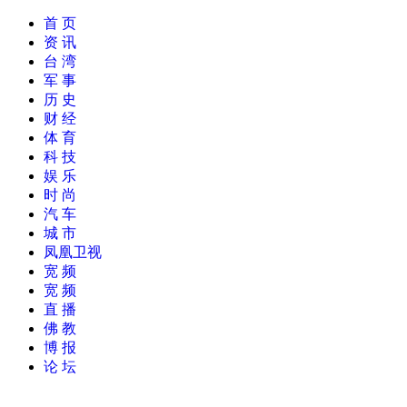
首 页
资 讯
台 湾
军 事
历 史
财 经
体 育
科 技
娱 乐
时 尚
汽 车
城 市
凤凰卫视
宽 频
宽 频
直 播
佛 教
博 报
论 坛