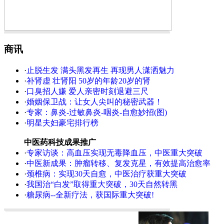
商讯
·
止脱生发 满头黑发再生 再现男人潇洒魅力
·
补肾虚 壮肾阳 50岁的年龄20岁的肾
·
口臭招人嫌 爱人亲密时刻退避三尺
·
婚姻保卫战：让女人尖叫的秘密武器！
·
专家：鼻炎-过敏鼻炎-咽炎-自愈妙招(图)
·
明星夫妇豪宅排行榜
中医药科技成果推广
·
专家访谈：高血压实现无毒降血压，中医重大突破
·
中医新成果：肿瘤转移、复发克星，有效提高治愈率
·
颈椎病：实现30天自愈，中医治疗获重大突破
·
我国治“白发”取得重大突破，30天自然转黑
·
糖尿病--全新疗法，获国际重大突破!