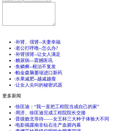
·
补肾、强肾--夫妻幸福
·
老公打呼噜--怎么办?
·
补肾强肾--让女人满足
·
糖尿病---震撼医讯
·
鱼鳞癣--根治不复发
·
帕金森脑萎缩进口新药
·
水果减肥--越减越瘦
·
让女人尖叫的秘密武器
更多新闻
·
徐匡迪：“我一直把工程院当成自己的家”
·
周济、徐匡迪完成工程院院长交接
·
晋级败北等待——女王杯三大种子体验大不同
·
电影揭露南非钻石生产血腥内幕