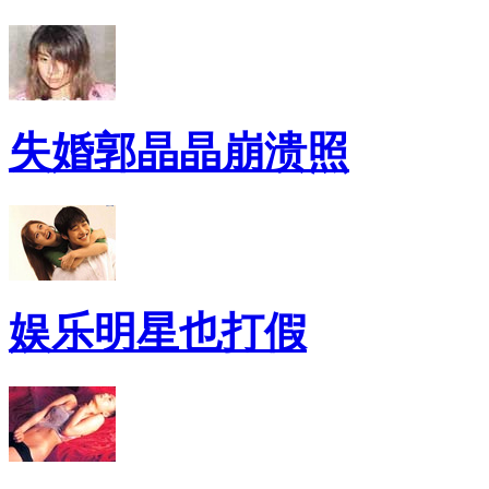
失婚郭晶晶崩溃照
娱乐明星也打假