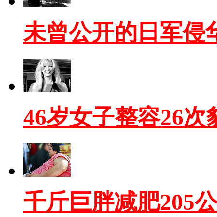
未曾公开的日军侵
46岁女子整容26
千斤巨胖减肥205