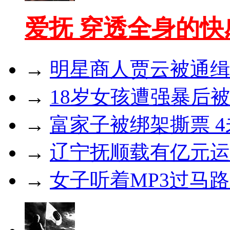
爱抚 穿透全身的
→
明星商人贾云被通缉
→
18岁女孩遭强暴后被
→
富家子被绑架撕票 4
→
辽宁抚顺载有亿元运
→
女子听着MP3过马路 