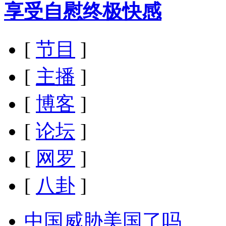
享受自慰终极快感
[
节目
]
[
主播
]
[
博客
]
[
论坛
]
[
网罗
]
[
八卦
]
中国威胁美国了吗