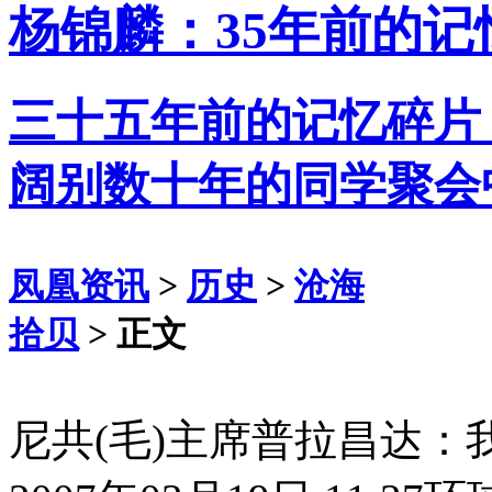
杨锦麟：35年前的记
三十五年前的记忆碎片
阔别数十年的同学聚会
凤凰资讯
>
历史
>
沧海
拾贝
> 正文
尼共(毛)主席普拉昌达：