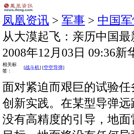
凤凰资讯
>
军事
>
中国军
从大漠起飞：亲历中国最
2008年12月03日 09:36
新
相关标
[
战斗机
] [
空空导弹
]
签：
面对紧迫而艰巨的试验任
创新实践。在某型导弹远
没有高精度的引导，地面