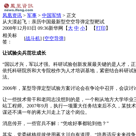
凤凰资讯
>
军事
>
中国军情
> 正文
从大漠起飞：亲历中国最新型空空导弹定型靶试
2008年12月03日 09:36
新华网
【
大
中
小
】 【
打印
】
相关标
[
战斗机
] [
空空导弹
]
签：
让试验尖兵茁壮成长
“国以才兴，军以才强。科研试验创新发展最关键的是人才，
依托科研院所和大专院校作为人才培训基地，紧密结合科研试
法。
2006年，某型导弹定型试验方案讨论会在争论中召开，会议
让一些技术骨干和老同志没想到的是，一个刚从地方大学毕业三
站工程师。2007年9月，执行一项重大任务结束后不久，某
谋还不满一年的蒋大川走上了这个岗位。
消息传开，一些官兵不解：“凭啥好事都轮到他？”
其实，党委破格提拔使用蒋大川自有道理。“培养适应未来战争