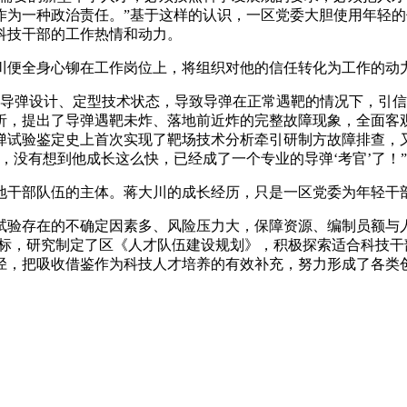
作为一种政治责任。”基于这样的认识，一区党委大胆使用年轻
科技干部的工作热情和动力。
川便全身心铆在工作岗位上，将组织对他的信任转化为工作的动力
更改导弹设计、定型技术状态，导致导弹在正常遇靶的情况下，引
析，提出了导弹遇靶未炸、落地前近炸的完整故障现象，全面客
弹试验鉴定史上首次实现了靶场技术分析牵引研制方故障排查，
，没有想到他成长这么快，已经成了一个专业的导弹‘考官’了！”
地干部队伍的主体。蒋大川的成长经历，只是一区党委为年轻干
试验存在的不确定因素多、风险压力大，保障资源、编制员额与
目标，研究制定了区《人才队伍建设规划》，积极探索适合科技
径，把吸收借鉴作为科技人才培养的有效补充，努力形成了各类