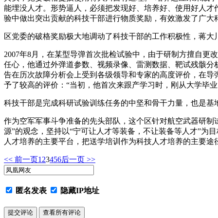
能埋没人才。形势逼人，必须把发现好、培养好、使用好人才
验中做出突出贡献的科技干部进行物质奖励，有效激发了广大
区党委的破格奖励极大地调动了科技干部的工作积极性，蒋大
2007年8月，在某型导弹首次批检试验中，由于研制方擅自
任心，他通过外弹道参数、视频录像、雷测数据、靶试残骸分
告在历次故障分析会上受到各级领导和专家的高度评价，在导
予了较高的评价：“当初，他首次来跟产学习时，刚从大学毕业
科技干部是完成科研试验训练任务的中坚和骨干力量，也是基
作为空军军事斗争准备的先头部队，这个区针对航空武器研制
源”的观念，坚持以“宁可让人才等装备，不让装备等人才”为
人才培养的主要平台，把送学培训作为科技人才培养的主要途
<< 前一页
1
2
3
4
5
6
后一页 >>
匿名发表
隐藏IP地址