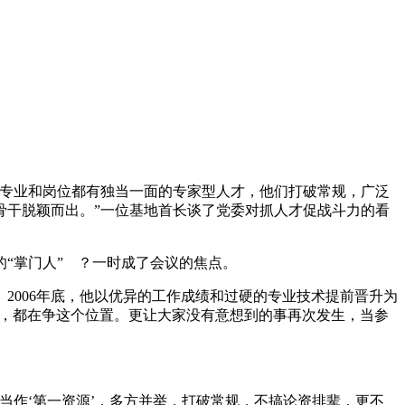
个专业和岗位都有独当一面的专家型人才，他们打破常规，广泛
骨干脱颖而出。”一位基地首长谈了党委对抓人才促战斗力的看
的“掌门人” ？一时成了会议的焦点。
2006年底，他以优异的工作成绩和过硬的专业技术提前晋升为
欲试，都在争这个位置。更让大家没有意想到的事再次发生，当参
当作‘第一资源’，多方并举，打破常规，不搞论资排辈，更不