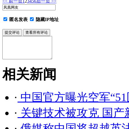
<< 前一页
1
2
3
4
5
6
后一页 >>
匿名发表
隐藏IP地址
相关新闻
·
中国官方曝光空军“5
·
关键技术被攻克 国产
·
俄媒称中国将超越英