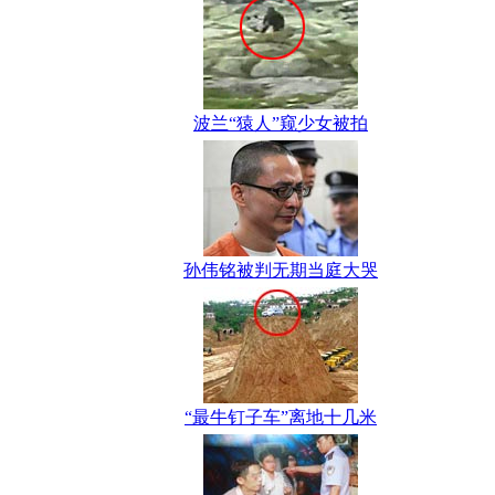
波兰“猿人”窥少女被拍
孙伟铭被判无期当庭大哭
“最牛钉子车”离地十几米