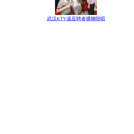
武汉KTV逼应聘者裸聊陪唱