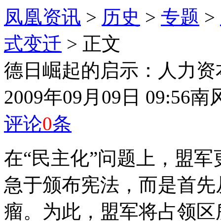
凤凰资讯
>
历史
>
专题
>
式变迁
> 正文
德日崛起的启示：人力资
2009年09月09日 09:56
南
评论
0
条
在“民主化”问题上，盟
急于颁布宪法，而是首先
瘤。为此，盟军将占领区