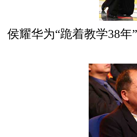
侯耀华为“跪着教学38