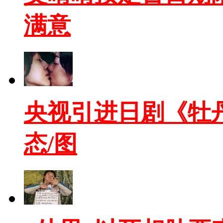
满意
央视引进日剧《牡
态/图