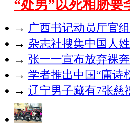
“处男”以死相胁要
→
广西书记动员厅官组
→
杂志社搜集中国人姓
→
张一一宣布放弃裸奔
→
学者推出中国“庸诗榜
→
辽宁男子藏有7张慈禧