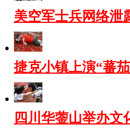
美空军士兵网络泄
捷克小镇上演“蕃茄
四川华蓥山举办文