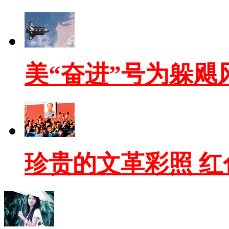
美“奋进”号为躲飓
珍贵的文革彩照 红