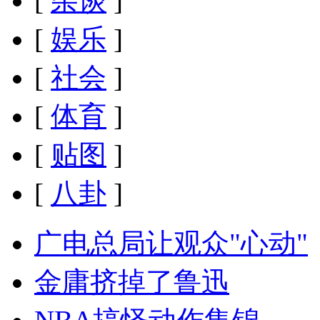
[
杂谈
]
[
娱乐
]
[
社会
]
[
体育
]
[
贴图
]
[
八卦
]
广电总局让观众"心动"
金庸挤掉了鲁迅