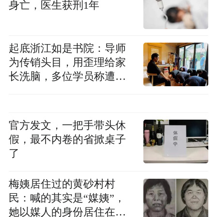
身亡，医生获刑1年
起底浙江如是书院：导师
为传销头目，用歪理给家
长洗脑，多位学员称遭殴
打
官方发文，一把手带头休
假，最不内卷的省掀桌子
了
梅姨居住过的黄砂村村
民：喊的其实是“媒姨”，
她以媒人的身份居住在村