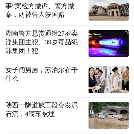
事”案检方撤诉、警方撤
案，两被告人获国赔
湖南警方悬赏通缉27岁卖
淫集团主犯、39岁毒品犯
罪集团主犯
女子闯男厕，苏泊尔在干
什么
陕西一隧道施工段突发泥
石流，4辆车被埋