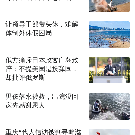
让领导干部带头休，难解
体制外休假困局
俄方痛斥日本政客广岛致
辞：不提美国是投弹国，
却批评俄罗斯
男孩落水被救，出院没回
家先感谢恩人
重庆“代人信访被判寻衅滋