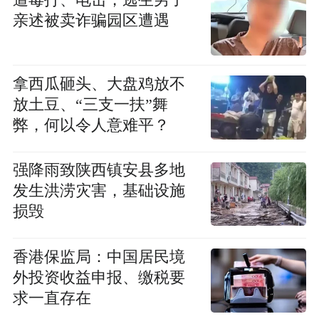
遭毒打、电击，逃生男子
亲述被卖诈骗园区遭遇
拿西瓜砸头、大盘鸡放不
放土豆、“三支一扶”舞
弊，何以令人意难平？
强降雨致陕西镇安县多地
发生洪涝灾害，基础设施
损毁
香港保监局：中国居民境
外投资收益申报、缴税要
求一直存在