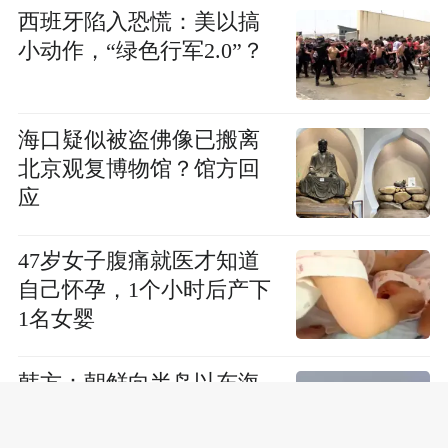
西班牙陷入恐慌：美以搞
小动作，“绿色行军2.0”？
海口疑似被盗佛像已搬离
北京观复博物馆？馆方回
应
47岁女子腹痛就医才知道
自己怀孕，1个小时后产下
1名女婴
韩方：朝鲜向半岛以东海
域发射短程弹道导弹