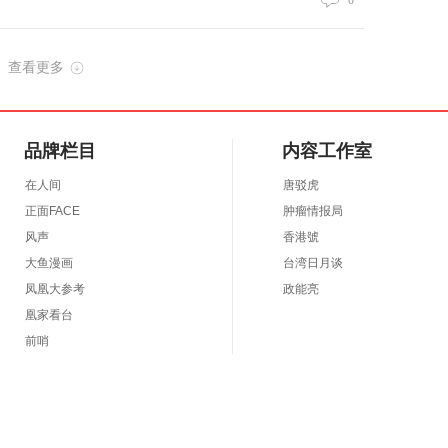
0
查看更多
品牌栏目
内容工作室
在人间
唐驳虎
正面FACE
肿瘤情报局
风声
香港號
大鱼漫画
台湾日月谈
凤凰大参考
政能亮
凰家看台
前哨