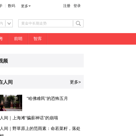
学
数码
注册
登录
更多
内
考
前哨
智库
视频
在人间
更多>
“哈佛难民”的恐怖五月
人间｜上海滩“骗薪神话”的崩塌
人间｜野草原上的范雨素：命若菜籽，落处