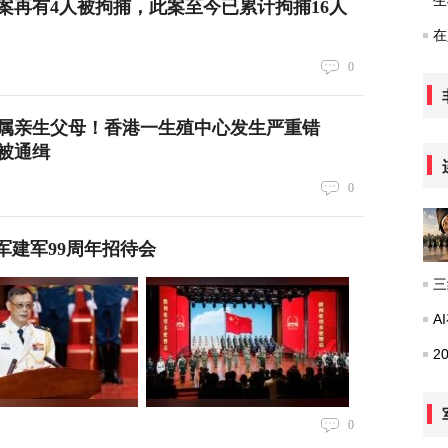
生
案再有4人被拘捕，此案至今已累计拘捕16人
在
0
不属亲生父母！香港一生殖中心发生严重错
被通缉
0
军建军99周年招待会
三
A
2
0