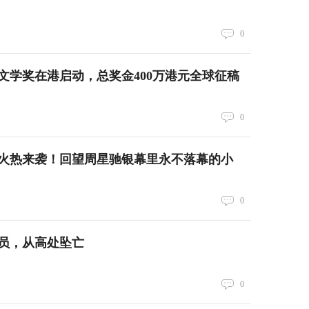
0
文学奖在港启动，总奖金400万港元全球征稿
0
火热来袭！回望周星驰银幕里永不落幕的小
0
警员，从高处坠亡
0