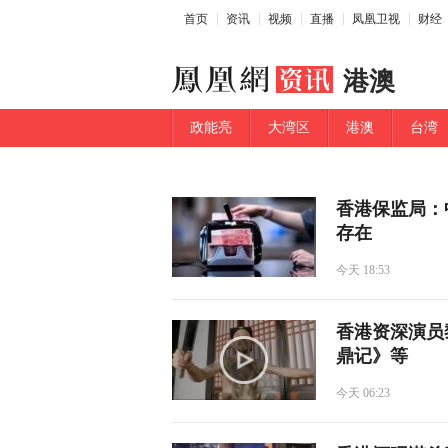
首页
资讯
视频
直播
凤凰卫视
财经
港澳
政能亮
大湾区
港澳
台湾
香港保监局：
存在
今天 18:53
香港资深演员
鼎记》等
今天 06:23