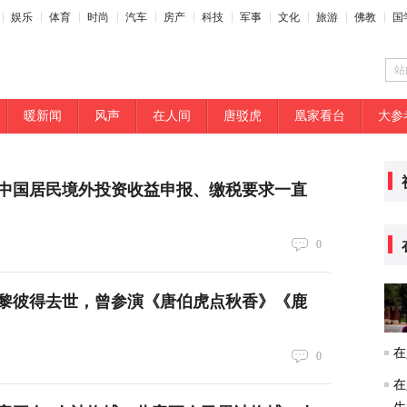
娱乐
体育
时尚
汽车
房产
科技
军事
文化
旅游
佛教
国
站
暖新闻
风声
在人间
唐驳虎
凰家看台
大参
中国居民境外投资收益申报、缴税要求一直
0
黎彼得去世，曾参演《唐伯虎点秋香》《鹿
在
0
在