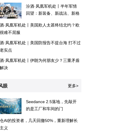
汾酒·凤凰军机处丨半年军情
回望：新装备、新战法、新格
局
酒·凤凰军机处丨美国欺人太甚终结北约？欧
很难不屈服
酒·凤凰军机处｜美国防报告不提台海 打不过
老实点
酒·凤凰军机处丨伊朗为何朋友少？三重矛盾
解决
风眼
更多>
Seedance 2.5落地，先敲开
的是工厂和车间的门
仓AI的投资者，几天回撤50%，重新理解长
主义