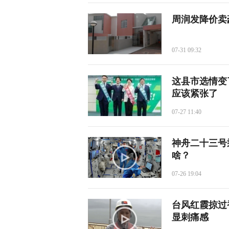
周润发降价卖
07-31 09:32
这县市选情变
应该紧张了
07-27 11:40
神舟二十三号
啥？
07-26 19:04
台风红霞掠过
显刺痛感