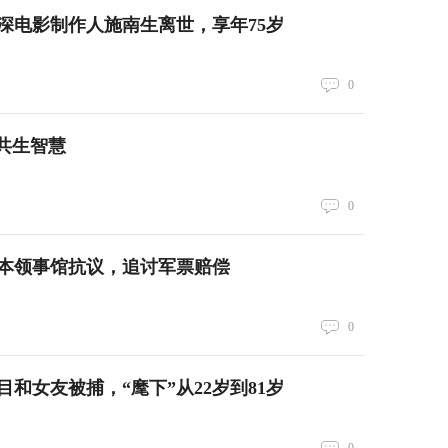
深电影制作人施南生离世，享年75岁
0
共生智慧
0
本领事馆抗议，追讨军票赔偿
0
目和女友被捕，“麾下”从22岁到81岁