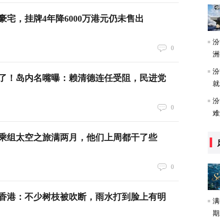
豪宅，挂牌4年降6000万港元仍未售出
汾
0
洲
汾
了！岛内名嘴曝：赖清德连任受阻，民进党
就
汾
0
难
乘组太空之旅满两月，他们上周都干了些
0
香港：不少树枝被吹断，雨水打到脸上有明
满
期