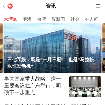
资讯
大湾区
港澳
台湾
暖新闻
社会
在人间
三七互娱：既是“一月三冠”，也是“马拉松
永恒发动机”
事关国家重大战略！这一
重要会议在广东举行，明
确下一步重点