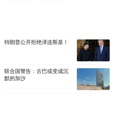
择。对于刚进入职场不久的年轻人来说，车
险高昂的价格给他们造成了不小的负担，他
们希望在保障双方权益的情况下，车险的费
用也可以适当降低。
特朗普公开拒绝泽连斯基！
国内的车险理赔服务目前是什么流程？服务
凤凰网记者体验了一番中国
水平究竟如何？
平安的“神秘客”计划，即经过严格培训的调
联合国警告：古巴或变成沉
查员扮演为神秘顾客，参与出险全过程，评
默的加沙
估员工的服务素质。