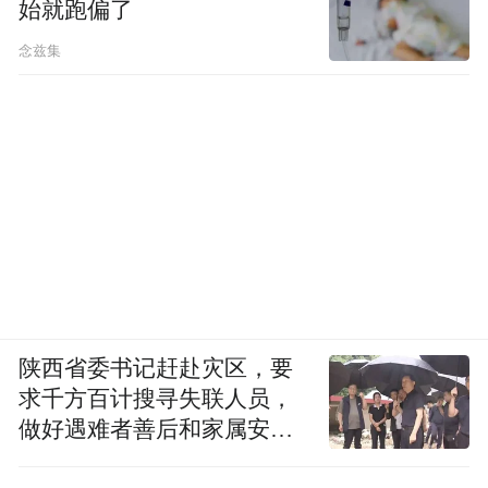
始就跑偏了
念兹集
陕西省委书记赶赴灾区，要
求千方百计搜寻失联人员，
做好遇难者善后和家属安抚
工作