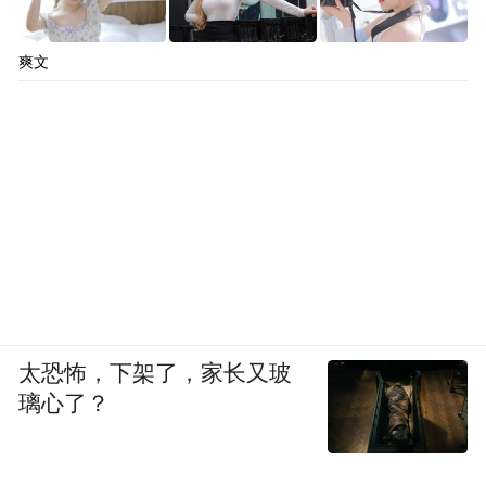
爽文
太恐怖，下架了，家长又玻
璃心了？