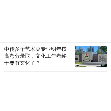
查勘，根据车主报案位置进行定位，就近安
排距离最近的查勘员。
原来公司对查勘员的
到达时间并没有硬性要求，但查勘员却对自
二是 “帮我谈
己有着“跑赢交警”的严格要求。
全程”，专门应对人伤事故，查勘员会对车主
就医、复查和后续的误工费进行相应的评估
中传多个艺术类专业明年按
和报价。
高考分录取，文化工作者终
于要有文化了？
平安车险在2003年率先提出全国通赔，到
2009年时承诺“资料齐全、一万以下，三天赔
如今升级推出“一键包办”服务体系，帮
付”，
助用户省心、省时、省钱。
经过二十年的发
展，平安车险越来越重视车主权益。如果要
证明“和客户站在一起”这个努力方向的正确