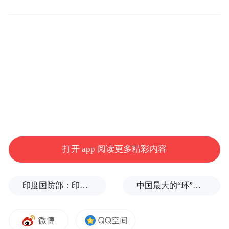
改革的指导意见》中的高质量发展要求，价
格只降不升，保障只增不减，服务只优不
面对全球第一大的车险市场，中国车险
差。
企业在国家政策指导下与时俱进，对业务进
行创新升级。
那么在国民心中，好车险应该是什么样的？
怎样才能做好出险服务？
打开 app 阅读更多精彩内容
在凤凰网记者街采的过程中，有受访者认
为，车险服务必须足够及时，一旦发生交通
印度国防部：印度成功试射“烈火-4”中程弹道导弹，可携带常规弹头和核弹头
中国最大的“环”，要来了
事故，车主首先想到的是能否尽快解决问
题。有人则希望能够丰富车险年限、产品的
选择，不同的个体因此得以作出更合适的选