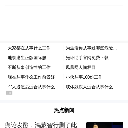
省心，省时，省钱
拨通车险服务电话95511后，亲切而冷静的女
声从手机另一边传来，接线员首先叮嘱老陈
注意安全，让老陈将车转移至安全地带后打
开手机应用，与查勘员进行视频连线。查勘
员的处理方式和回答干脆利落，只需要通过
视频对车辆受损位置进行拍照取证即可，出
险的整个流程不到十分钟就结束了，老陈也
可以正常去上班，而不必费时等待。
热点新闻
舆论发酵，鸿蒙智行删了此