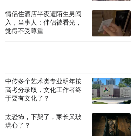
十分钟后就有人来帮忙处理，小金感到很安
情侣住酒店半夜遭陌生男闯
心。
入，当事人：伴侣被看光，
觉得不受尊重
中传多个艺术类专业明年按
高考分录取，文化工作者终
于要有文化了？
太恐怖，下架了，家长又玻
在车辆涉水熄火而无法正常行进时，查勘员
璃心了？
会向车主提供专业的建议，提醒广大车主朋