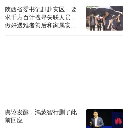
陕西省委书记赶赴灾区，要
求千方百计搜寻失联人员，
做好遇难者善后和家属安抚
工作
舆论发酵，鸿蒙智行删了此
前回应