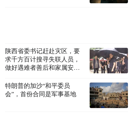
友在夏秋多雨季节最好把车停在地势高的地
方，不要停在地势低洼处、大树下或围墙
边，避免被砸被淹。为了让车主更好地享受
相关权益，查勘员提醒道：“车辆涉水行驶导
致故障熄火后，车主最好对现场涉水情况进
陕西省委书记赶赴灾区，要
行拍照留证，出险后在48小时之内报案。”
求千方百计搜寻失联人员，
做好遇难者善后和家属安抚
工作
特朗普的加沙“和平委员
会”，首份合同是军事基地
和客户站在一起
面对记者对其服务质量的认可，查勘员小吴
一是极速
介绍了平安车险的两项特色服务。