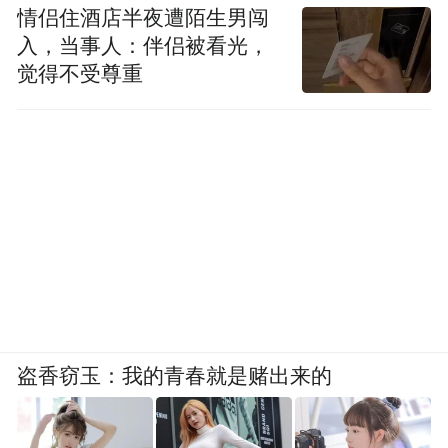
的笑容和语气，都是同理心的完美体现。有
情侣住酒店半夜遭陌生男闯
同理心，也就意味着站在客户的角度去思考
入，当事人：伴侣被看光，
觉得不受尊重
和解决问题，客户和企业之间才真正有可能
每一个客户都是平安“神秘客”，
实现双赢。
而平安也在乎每一个客户的体验。
“特别声明：以上作品内容(包括在内的视频、图片或音
频)为凤凰网旗下自媒体平台“大风号”用户上传并发
布，本平台仅提供信息存储空间服务。
Notice: The content above (including the videos,
pictures and audios if any) is uploaded and posted
by the user of Dafeng Hao, which is a social media
platform and merely provides information storage
space services.”
盗香窃玉：我的青春就是赌出来的