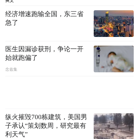
爽文
经济增速跑输全国，东三省
急了
医生因漏诊获刑，争论一开
始就跑偏了
念兹集
由于已经是深夜，查勘员向小金表示可以提
供取送车服务，预约好时间后保险公司可以
上门取车。小金上一次撞车同样发生在晚
纵火摧毁700栋建筑，美国男
子承认“策划数周，研究最有
上，当时却只能把车停在路边，等第二天白
利天气”
天再来开走。这次，小金只是打了个电话，