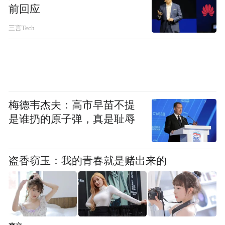
前回应
三言Tech
在电动车主李阿姨表现不悦时，小吴语气温
梅德韦杰夫：高市早苗不提
和诚恳地为车主说话，向李阿姨解释车主造
是谁扔的原子弹，真是耻辱
成事故的可能原因。当李阿姨担心报警处理
太慢时，小吴依然坚持引导当事人尽快报警
以便取得事故证明，这样才能够在后续的治
盗香窃玉：我的青春就是赌出来的
疗、修车过程中顺利办理理赔，保障双方权
益。