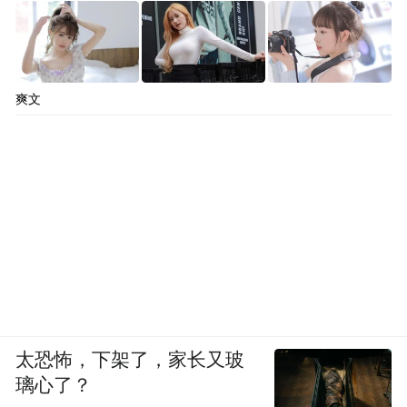
爽文
太恐怖，下架了，家长又玻
璃心了？