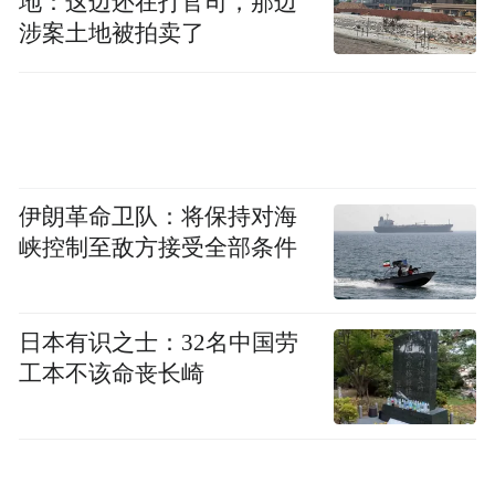
地：这边还在打官司，那边
1小时后，空袭结束。美军未损失一架战机、
涉案土地被拍卖了
一架直升机、一名士兵，实现“自身零伤
亡”。
而三个小时后，美国东部时间凌晨4点21分
（美东时间比委内瑞拉晚1小时，北京时间下
在自家海湖庄园“休假”的特朗
伊朗革命卫队：将保持对海
午15:21），
峡控制至敌方接受全部条件
普，在自己的社交媒体上高调宣布：
“马杜罗及其妻子已被抓获，并已押送出
日本有识之士：32名中国劳
境。”
特朗普并宣布，上午11点（北京时间凌
工本不该命丧长崎
晨24点）将在召开新闻发布会。新华社随后
转发快讯。