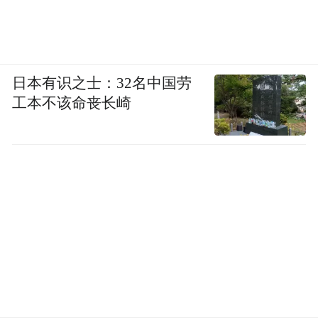
CV-22“鱼鹰”在AH-64E“阿帕奇”掩护下低空
突入加拉加斯上空。
社交媒体视频显示，这些直升机群，从不同
日本有识之士：32名中国劳
方向飞越蒂乌纳堡陆军基地、拉卡洛塔军用
工本不该命丧长崎
机场、总统府周边区域，甚至一度盘旋于马
杜罗官邸上空。