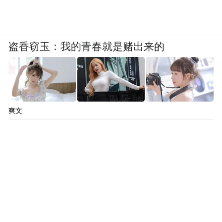
至于升空拦截的苏-30MK2战机？它们甚至未
能组成编队。缺乏预警机支持、无电子战掩
盗香窃玉：我的青春就是赌出来的
护、无数据链协同，仅凭目视与地面模糊引
导，在F-35A与AIM-120D导弹的超视距打击
下，如同飞蛾扑火。
爽文
而曾被视为“威慑象征”的F-16机队？因美国
长期制裁，备件断供，多数已沦为“地面模
型”，连滑出跑道都成奢望。