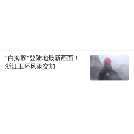
委内瑞拉的防空网，纸面数据的确可观：
3个
营S-300VM“安泰-2500”远程防空系统，射程
“白海豚”登陆地最新画面！
200公里，具备拦截弹道导弹与隐身目标的能
浙江玉环风雨交加
力；12套“山毛榉-M2E”中程系统、44套升级
版萨姆-3低空拦截导弹、5000枚“针-S”便携
式防空导弹等等。
这套“远-中-近-低”四层防御体系，理论上可
在首都加拉加斯上空织就一张密不透风的“天
网”。