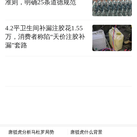
准则，明确25条道德规范
不到三分钟，部署在首都西南帕洛内格罗的
S-300VM“安泰-2500”远程防空系统阵地火光
4.2平卫生间补漏注胶花1.55
万，消费者称陷“天价注胶补
冲天——
漏”套路
不是拦截成功，而是被AGM-88E反辐射导弹
沿雷达波束逆向摧毁，化作火焰。