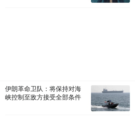
第160团的战术核心在于“体系化低空突防”：
电子压制+地形遮蔽+高速投送+即时撤离。
伊朗革命卫队：将保持对海
峡控制至敌方接受全部条件
此次突入加拉加斯山谷，行动本身已证明
——即便面对91万平方公里——比乌克兰还
大50%的南美大国，美军仍能在1小时内完成
距离600公里的“外科手术式”斩首尝试，展现