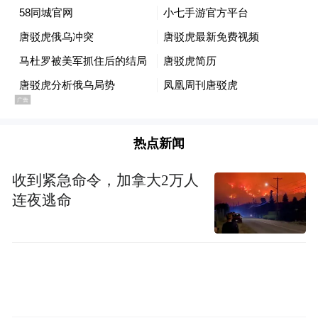
热点新闻
紧接着，福特号航母打击群发射的“战斧”巡
收到紧急命令，加拿大2万人
航导弹以米级精度砸向国防部、苏-30MK2驻
连夜逃命
地解放者空军基地、马伊基蒂亚港等目标。
整个空袭持续约60分钟。