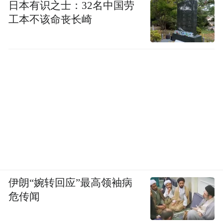
日本有识之士：32名中国劳
始，EA-18G“咆哮者”电子战机释放全频谱压
工本不该命丧长崎
制。
F-35A隐身战机以AN/APG-81有源相控阵雷
达与EOTS光电系统，在150公里外完成目标
识别与火力分配。
S-300VM雷达开机便被锁定，AGM-88E“哈
姆”反辐射导弹已沿雷达波束精准逆向突入，
3秒内将其化为火球。
伊朗“婉转回应”最高领袖病
危传闻