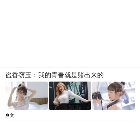
于是，世人目睹了又一次美国式的“碾压式战
争”：一个宣称拥有“反隐身、反巡航、反突
防”能力的国家，在美军隐形战机、电子战
机、巡航导弹、特种直升机组成的联合打击
链面前，全程静默，如同无军之地。
盗香窃玉：我的青春就是赌出来的
这不是装备落后，而是体系崩塌；不是战术
在美军“侦-扰-打-评”
失误，而是代际湮灭。
闭环中，委内瑞拉防空体系连“被击败”的资
格都没有——它根本来不及参战，战争便已
爽文
结束。