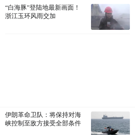
“白海豚”登陆地最新画面！
浙江玉环风雨交加
这标志着美国陆军第160特种作战航空团
（160th SOAR）——绰号“暗夜潜行者”
（Night Stalkers）——又一次次在拉美腹地
执行高风险斩首任务。
这支全球唯一专为夜间低空渗透设计的航空
特战部队，自1981年组建以来，一直是美军
特种作战体系中的“空中尖刀”，从格林纳达
到巴拿马，从阿富汗到伊拉克，无役不与。
伊朗革命卫队：将保持对海
拥有各种大（CH-47）、中（UH-60）、小
峡控制至敌方接受全部条件
（MH-6）系列直升机型。