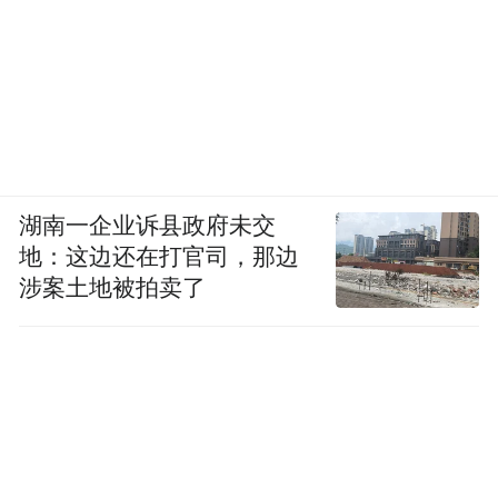
其全球打击能力的精度与速度。
湖南一企业诉县政府未交
“无声之刃”：三角洲部队执行行动
地：这边还在打官司，那边
涉案土地被拍卖了
而第160航空团搭载的，则是美国陆军最精
锐的特种作战单位——三角洲特种部队
（Delta Force），
正式番号为第1特种部队
D作战分遣队（1st SFOD-D）。
其组织结构高度机密，分为A、B、C、D四