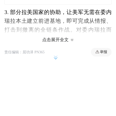
3. 部分拉美国家的协助，让美军无需在委内
瑞拉本土建立前进基地，即可完成从情报、
打击到撤离的全链条作战。对委内瑞拉而
言，真正的“斩首”利器不是导弹，而是美国
点击展开全文
盟友的跑道。
举报
责任编辑：屈功泽 PN365
4. 美军对委内瑞拉“闪电战”的目标不完全止
于“活捉马杜罗”，更企图抹去委政权合法性
源头。然而，“斩首”易，驯服难。美军看似
赢了第一回合，但真正的较量还在接下来数
周的政治、外交与心理战之中。
作者丨唐驳虎