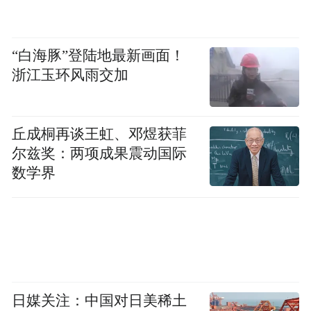
“白海豚”登陆地最新画面！
浙江玉环风雨交加
丘成桐再谈王虹、邓煜获菲
尔兹奖：两项成果震动国际
数学界
委内瑞拉副总统罗德里格斯通过国家电视台
发表讲话承认：委内瑞拉政府不知道总统马
杜罗及其夫人现在何处，“我们要求提供他们
活着的证据”。
日媒关注：中国对日美稀土