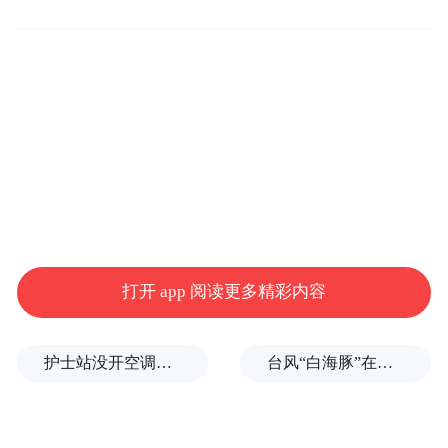
打开 app 阅读更多精彩内容
2026年1月3日当地时间凌晨2时17分（北京
护士站没开空调、全员向领导打招呼被表扬？上海一民营医院回应
台风“白海豚”在浙江乐清二次登陆
加拉加斯的夜被撕开。
时间下午14:17），
不
是防空警报的嘶鸣，不是导弹升空的尾焰，
而是一片死寂中骤然的炸裂——