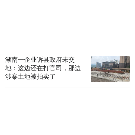
主力出动，以MH-47G重型运输直升机为核
心。
该机型最大起飞重量24.5吨，配备空中加油
探头，具备630公里作战半径、1372公里空中
加油延伸能力。
湖南一企业诉县政府未交
地：这边还在打官司，那边
可在无光、复杂地形条件下利用AN/APQ-
涉案土地被拍卖了
187“沉默骑士”雷达实现地形跟踪/规避飞
行，规避雷达探测。
搭载的IES-47红外抑制系统大幅降低热信
号，使委内瑞拉“针-S”便携导弹难以锁定。