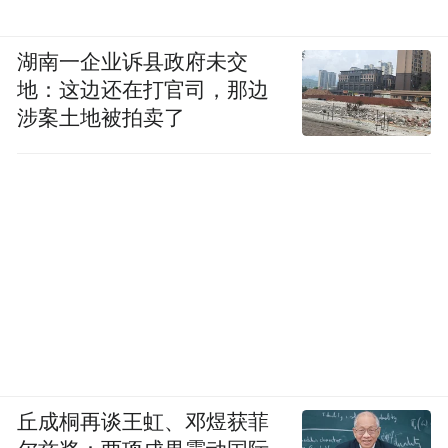
湖南一企业诉县政府未交
地：这边还在打官司，那边
涉案土地被拍卖了
地面防空火力同样哑火。ZU-23-2高射炮与
“针-S”导弹本可用于低空拦截，但面对MH-
47G与CV-22“鱼鹰”以树梢高度、夜间红外规
避、地形跟踪雷达引导的突防，反应窗口不
丘成桐再谈王虹、邓煜获菲