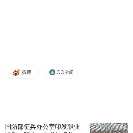
F-35A隐身战机如幽灵般穿透委内瑞拉号称
“拉美最强”的防空网，EA-18G“咆哮者”电子
战机同步释放全频段压制。
国防部征兵办公室印发职业