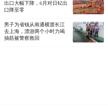
出口大幅下降，6月对日钇出
这不是演习，不是威慑，而是一场“斩首”行
口降至零
特朗普以不到一个营的特种部队，完
动——
男子为省钱从南通横渡长江
成了打击马杜罗政权的目标：在不发动全面
去上海，漂游两个小时力竭
战争的前提下，直接捕获对方领导人，瘫痪
抽筋被警察救回
其指挥中枢。