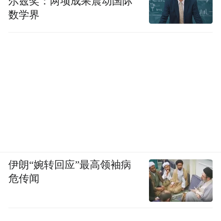
尔兹奖：两项成果震动国际
足10秒。
数学界
更何况，美军空袭首轮即精准摧毁多个防空
营指挥所与弹药库——委军连“开火”的指令
都未能下达。
伊朗“婉转回应”最高领袖病
危传闻