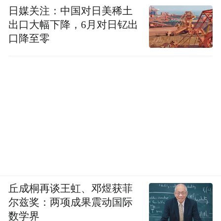
协同作战的CV-22“鱼鹰”旋翼运输机则由空军
日媒关注：中国对日美稀土
特种作战司令部提供，凭借519公里/小时的
出口大幅下降，6月对日钇出
巡航速度与垂直起降能力，实现“快进快
口降至零
出”。
全程由AH-64E“阿帕奇”武装直升机提供火力
与近地电子掩护。AN/ALQ-137干扰系统压制
地面雷达，AN/APG-78“长弓”毫米波雷达穿
透山谷地形锁定防空节点，M230链炮与“地
狱火”导弹随时清除地面威胁。
丘成桐再谈王虹、邓煜获菲
尔兹奖：两项成果震动国际
数学界