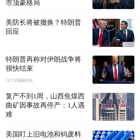
市顶豪格局
美防长将被撤换？特朗普
回应
特朗普再称对伊朗战争将
很快结束
CCTV国际时讯
复产不到1周，山西焦煤西
曲矿因事故再停产：1人遇
难
美国盯上旧电池和钨废料