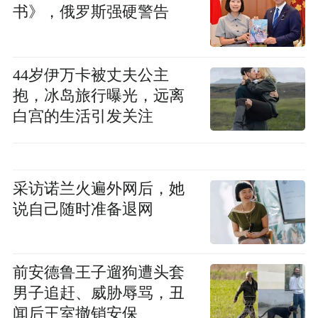
书》，俄罗斯强硬警告
44岁伊万卡被丈夫公主
抱，冰岛旅行曝光，远离
白宫的生活引发关注
采访诺兰火遍外网后，她
说自己随时准备退网
前安德鲁王子遛狗遭头套
男子追赶、威胁辱骂，丑
闻后王室撤销安保