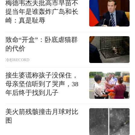
梅德韦杰夫批高市早苗不
提当年是谁轰炸广岛和长
崎：真是耻辱
致命“开盒”：卧底虐猫群
的代价
冷杉RECORD
接生婆谎称孩子没保住，
母亲坚信听到了哭声，38
年后终于找到儿子
美火箭残骸撞击月球对比
图