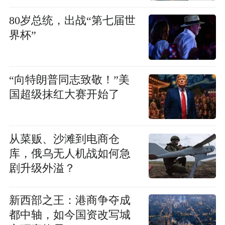
80岁总统，出战“第七届世
界杯”
“向特朗普同志致敬！”美
国超级抹红大赛开始了
从菜贩、沙滩到电商仓
库，俄乌无人机战如何急
剧升级外溢？
新西部之王：港商争夺成
都中轴，如今国资改写城