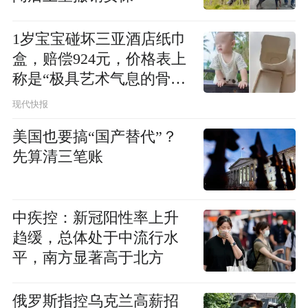
1岁宝宝碰坏三亚酒店纸巾
盒，赔偿924元，价格表上
称是“极具艺术气息的骨瓷
用品”
现代快报
美国也要搞“国产替代”？
先算清三笔账
中疾控：新冠阳性率上升
趋缓，总体处于中流行水
平，南方显著高于北方
俄罗斯指控乌克兰高薪招