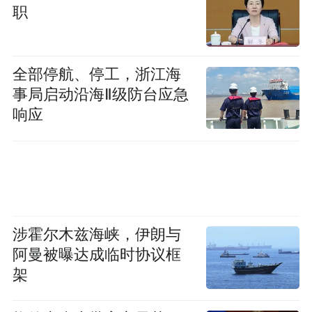
职
全部停航、停工，浙江海
事局启动沿海Ⅱ级防台应急
响应
涉霍尔木兹海峡，伊朗与
阿曼被曝达成临时协议框
架