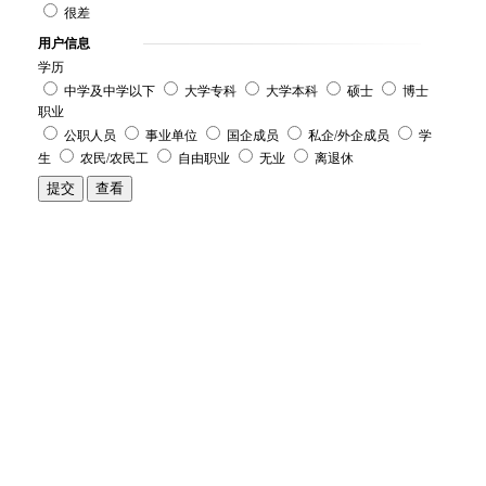
很差
用户信息
学历
中学及中学以下
大学专科
大学本科
硕士
博士
职业
公职人员
事业单位
国企成员
私企/外企成员
学
生
农民/农民工
自由职业
无业
离退休