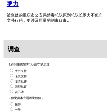
罗力
被查处的重庆市公安局禁毒总队原副总队长罗力不但向
文强行贿，更涉及巨量的制毒贩毒…
调查
1.你对重庆警界“大换岗”的态度
大力支持
谨慎支持
谨慎批评
强烈批评
说不清
2.你觉得本专题质量如何？
很好
一般