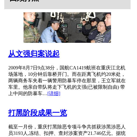
从文强归案说起
2009年8月7日9点38分，国航CA1419航班在重庆江北机
场落地，10分钟后靠桥开门。而在距离飞机约20米处，
两辆商务车夹着一辆警用防暴车停在那里，王立军就在
车里。他亲自带队将走下飞机的文强(已被限制自由) 带
上中间的防暴车…
[详细]
打黑阶段成果一览
截至一月份，重庆打黑除恶专项斗争共抓获涉黑涉恶人
员3193人,冻结、扣押、查封涉案资产21.746亿元。据统