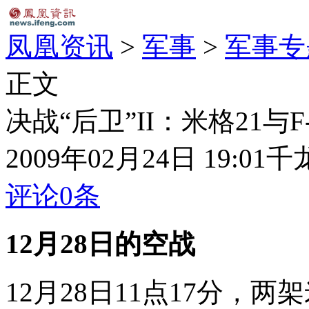
凤凰资讯
>
军事
>
军事专
正文
决战“后卫”II：米格21与F-
2009年02月24日 19:01
千
评论
0
条
12月28日的空战
12月28日11点17分，