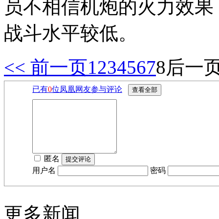
员不相信机炮的火力效果
战斗水平较低。
<< 前一页
1
2
3
4
5
6
7
8
后一页
已有
0
位凤凰网友参与评论
匿名
用户名
密码
更多新闻