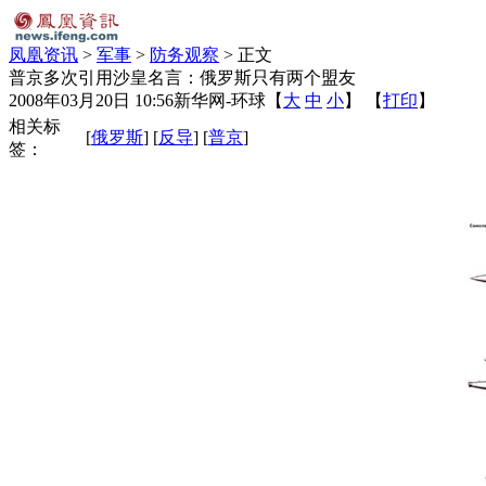
凤凰资讯
>
军事
>
防务观察
> 正文
普京多次引用沙皇名言：俄罗斯只有两个盟友
2008年03月20日 10:56
新华网-环球
【
大
中
小
】 【
打印
】
相关标
[
俄罗斯
] [
反导
] [
普京
]
签：