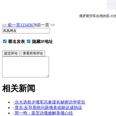
俄罗斯空军自用的苏-3
<< 前一页
1
2
3
4
5
6
7
8
后一页 >>
匿名发表
隐藏IP地址
相关新闻
·
台大选前夕俄军总参谋长秘密访华背后
·
普京:反导系统问题俄美或能达成协议
·
郭一鸣：盖茨访俄难解美俄心结