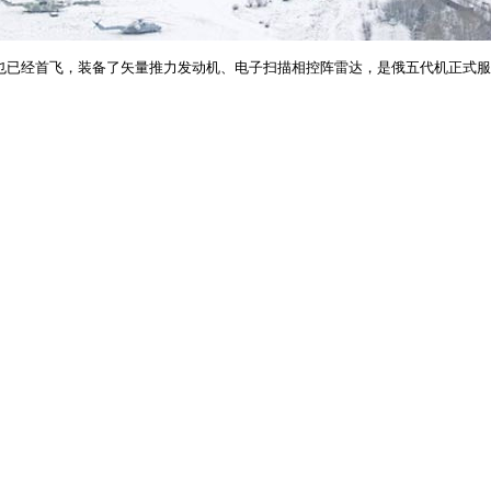
5也已经首飞，装备了矢量推力发动机、电子扫描相控阵雷达，是俄五代机正式服役