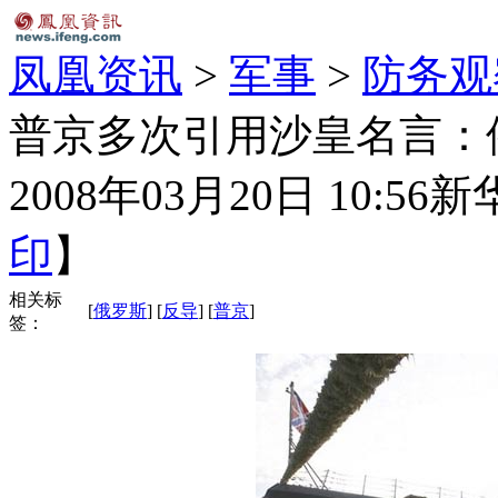
凤凰资讯
>
军事
>
防务观
普京多次引用沙皇名言：
2008年03月20日 10:56
新
印
】
相关标
[
俄罗斯
] [
反导
] [
普京
]
签：