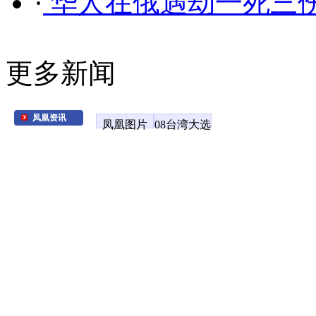
·
华人在俄遇劫一死三
更多新闻
凤凰资讯
凤凰图片
08台湾大选