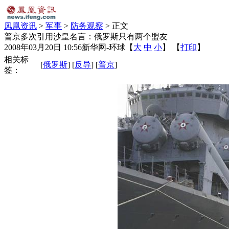
凤凰资讯
>
军事
>
防务观察
> 正文
普京多次引用沙皇名言：俄罗斯只有两个盟友
2008年03月20日 10:56
新华网-环球
【
大
中
小
】 【
打印
】
相关标
[
俄罗斯
] [
反导
] [
普京
]
签：