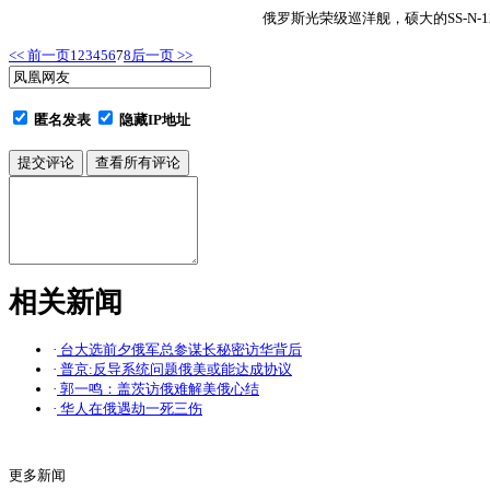
俄罗斯光荣级巡洋舰，硕大的SS-N
<< 前一页
1
2
3
4
5
6
7
8
后一页 >>
匿名发表
隐藏IP地址
相关新闻
·
台大选前夕俄军总参谋长秘密访华背后
·
普京:反导系统问题俄美或能达成协议
·
郭一鸣：盖茨访俄难解美俄心结
·
华人在俄遇劫一死三伤
更多新闻