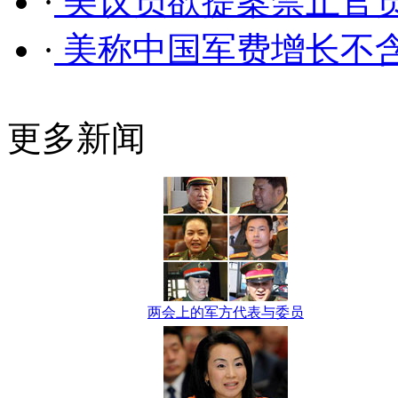
·
美议员欲提案禁止官
·
美称中国军费增长不
更多新闻
两会上的军方代表与委员