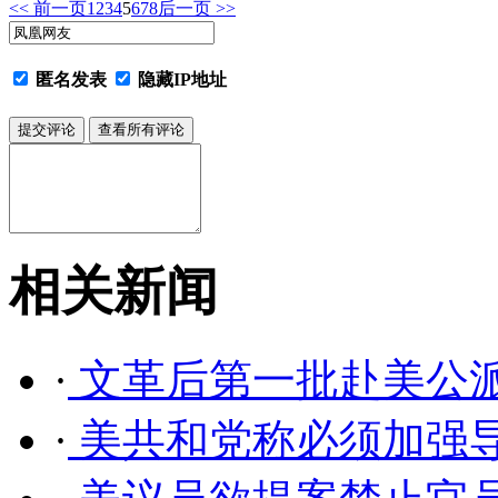
<< 前一页
1
2
3
4
5
6
7
8
后一页 >>
匿名发表
隐藏IP地址
相关新闻
·
文革后第一批赴美公
·
美共和党称必须加强导