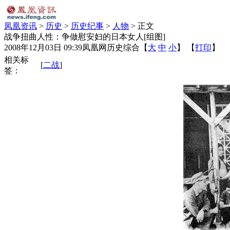
凤凰资讯
>
历史
>
历史纪事
>
人物
> 正文
战争扭曲人性：争做慰安妇的日本女人[组图]
2008年12月03日 09:39
凤凰网历史综合
【
大
中
小
】 【
打印
】
相关标
[
二战
]
签：