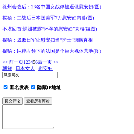
徐州会战后：23名中国女战俘被逼做慰安妇(图)
揭秘：二战后日本送美军7万慰安妇内幕(图)
不堪回首:裸照披露“怀孕的慰安妇”真相(组图)
揭秘：战败日军让慰安妇当“护士”隐瞒真相
揭秘：纳粹占领下的法国是个巨大裸体营地(图)
<< 前一页
1
2
3
4
5
6
后一页 >>
朝鲜
日本女人
慰安妇
匿名发表
隐藏IP地址