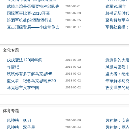
武统台湾是否需要特种部队先
建军91周年
2018-08-01
国际军事比赛-2018开幕
总书记新时
2018-07-29
汾酒军机处|汾酒酿酒行走
聚焦解放军
2018-07-25
直击顶级警展——小编带你去
军机处直播
2018-05-17
文化专题
戊戌变法120周年祭
测测你的大
2018-09-20
寻唐纪
凤凰网密卷 |
2018-07-02
试试你有多了解马克思H5
盗火者：纪念
2018-05-03
盗火者：纪念马克思诞辰20
专家解读马
2018-05-02
马克思主义在中国
改变世界的
2018-05-02
体育专题
风神榜：妖刀
风神榜：安
2018-08-28
风神榜：双子星
风神榜：厄
2018-08-14