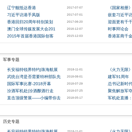
辽宁舰抵达香港
《国家相册》
2017-07-07
习近平访港手凤版
嵌套习近平
2017-07-01
香港回归20周年特别策划
迎面更有千千
2017-06-20
澳门全球传媒发展大会201
时事辩论会
2016-12-07
2015年首届香港国际创客
香港富商千
2015-12-03
军事专题
长安福特锐界特约|珠海航展
《火力无限
2018-11-01
武统台湾是否需要特种部队先
建军91周年
2018-08-01
国际军事比赛-2018开幕
总书记新时
2018-07-29
汾酒军机处|汾酒酿酒行走
聚焦解放军
2018-07-25
直击顶级警展——小编带你去
军机处直播
2018-05-17
历史专题
长安福特锐界特约|珠海航展
《火力无限
2018-11-01