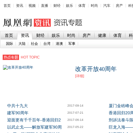
首页
资讯
视频
直播
财经
娱乐
体育
时尚
汽车
房产
科
首页
资讯
财经
娱乐
时尚
房产
健康
体育
科
国际
大陆
社会
台湾
港澳
军事
HOT TOPIC
改革开放40周年
[详细]
中共十九大
厦门金砖峰
2017-09-14
建军90周年
香港回归20
2017-07-21
迎面更有千千百年-香港回归2
刑诉法泰斗
2017-06-14
以武止戈——解放军建军90周
巨龙入海——
2017-05-22