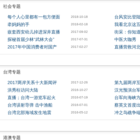
社会专题
每个人心里都有一包方便面
台风安比登
2018-10-18
牵妈妈的手
我看北京这
2018-02-18
嵌套西安幼儿掉进深井直播
街采：你知
2017-09-02
探秘首届少林“武林大会”
中医大咖秀
2017-07-31
2017年中国消费者对国产
直播营救河
2017-02-27
台湾专题
2017两岸关系十大新闻评
第九届两岸
2017-12-26
洪秀柱访问大陆
汉光预演台军
2016-10-27
直播；台湾一游览车起火
台军向海峡
2016-07-19
台湾误射导弹 击中渔船
蔡英文首度
2016-07-01
台湾北部海域发生地震
冲之鸟礁争
2016-05-12
港澳专题