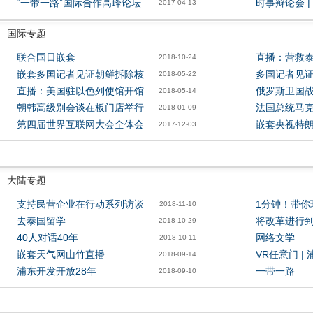
“一带一路”国际合作高峰论坛
时事辩论会 
2017-04-13
国际专题
联合国日嵌套
直播：营救
2018-10-24
嵌套多国记者见证朝鲜拆除核
多国记者见
2018-05-22
直播：美国驻以色列使馆开馆
俄罗斯卫国
2018-05-14
朝韩高级别会谈在板门店举行
法国总统马
2018-01-09
第四届世界互联网大会全体会
嵌套央视特
2017-12-03
大陆专题
支持民营企业在行动系列访谈
1分钟！带你
2018-11-10
去泰国留学
将改革进行
2018-10-29
40人对话40年
网络文学
2018-10-11
嵌套天气网山竹直播
VR任意门 |
2018-09-14
浦东开发开放28年
一带一路
2018-09-10