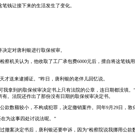
是这笔钱让接下来的生活发生了变化。
，并决定对唐利银进行取保候审。
案，检察机关认为，他收取了工厂承包费6000元后，擅自将这笔
天才送来逮捕证。”昨日，唐利银的老伴儿回忆说。
，可我拿到的取保候审决定书上只有法院的公章，连日期都没填。”
谁所有。法院还作出了那份没有日期的取保候审决定书。
用公款数额较小，不构成犯罪，决定撤销案件。同年9月29日，
还在为这事四处讨说法呢。”
上。看过撤案决定书后，唐利银还要申诉，因为“检察院说我挪用公