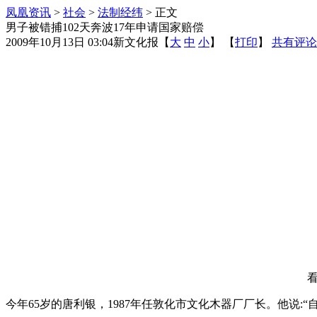
凤凰资讯
>
社会
>
法制经纬
> 正文
男子被错捕102天奔波17年申请国家赔偿
2009年10月13日 03:04
新文化报
【
大
中
小
】 【
打印
】
共有评论
今年65岁的唐利银，1987年任敦化市文化木器厂厂长。他说: