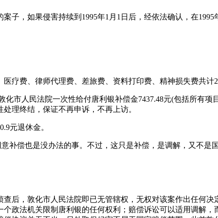
案子，如果侵害持续到1995年1月1日后，经依法确认，在1995年
。
疗费、律师代理费、差旅费、资料打印费、精神损失费共计2150
一、敦化市人民法院一次性给付唐利银补偿金7437.48元(包括所
性处理终结，保证不再申诉，不再上访。
0.9元退休金。
同意补偿也是没办法的事。不过，这只是补偿，是调解，又不是国
被退回侦查后，敦化市人民法院即已无管辖权，无权对该案作出任何
个政法机关限制唐利银的任何权利；赔偿诉讼可以适用调解，而