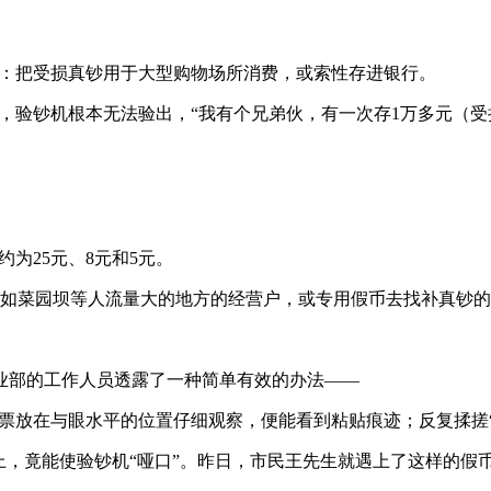
震惊：把受损真钞用于大型购物场所消费，或索性存进银行。
真的，验钞机根本无法验出，“我有个兄弟伙，有一次存1万多元
约为25元、8元和5元。
系如菜园坝等人流量大的地方的经营户，或专用假币去找补真钞的
业部的工作人员透露了一种简单有效的办法——
票放在与眼水平的位置仔细观察，便能看到粘贴痕迹；反复揉搓“10
上，竟能使验钞机“哑口”。昨日，市民王先生就遇上了这样的假