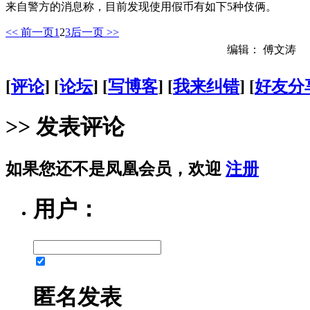
来自警方的消息称，目前发现使用假币有如下5种伎俩。
<< 前一页
1
2
3
后一页 >>
编辑： 傅文涛
[
评论
] [
论坛
] [
写博客
] [
我来纠错
] [
好友分
>> 发表评论
如果您还不是凤凰会员，欢迎
注册
用户：
匿名发表