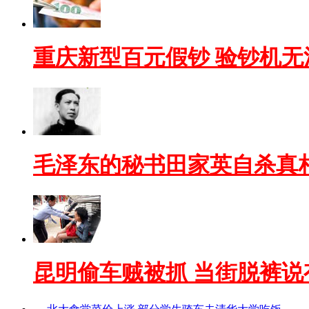
重庆新型百元假钞 验钞机无
毛泽东的秘书田家英自杀真
昆明偷车贼被抓 当街脱裤说