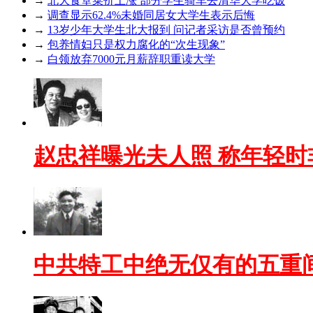
→
北大食堂菜价上涨 部分学生骑车去清华大学吃饭
→
调查显示62.4%未婚同居女大学生表示后悔
→
13岁少年大学生北大报到 问记者采访是否曾预约
→
包养情妇只是权力腐化的“次生现象”
→
白领放弃7000元月薪辞职重读大学
赵忠祥曝光夫人照 称年轻时
中共特工中绝无仅有的五重