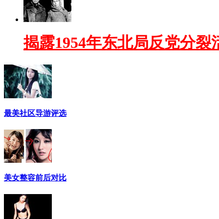
揭露1954年东北局反党分裂
最美社区导游评选
美女整容前后对比