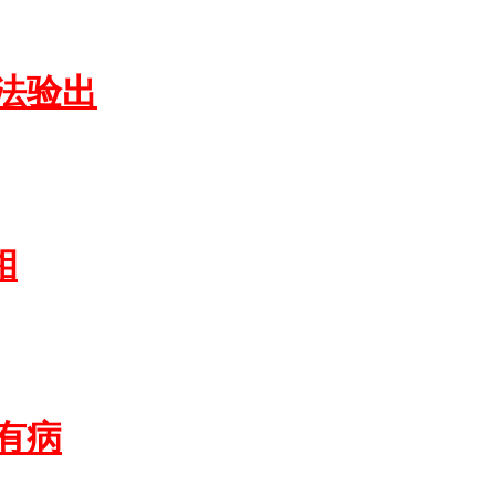
法验出
相
有病