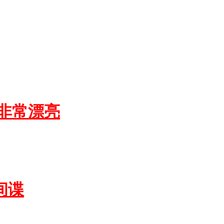
非常漂亮
间谍