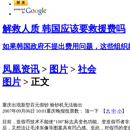
解救人质 韩国应该要救援费吗
如果韩国政府不提出费用问题，这些组织
凤凰资讯
>
图片
>
社会
图片
> 正文
重庆出现新型百元假钞 验钞机无法验出
2007年09月06日 10:01
重庆晚报
投票数：
顶一下
【
大
中
小
】
目前，造假币技术不能使“100”标志具变色功能。变造假币者非
后，又想法让毛泽东像等图案具有凹凸感。至此，对假币的变