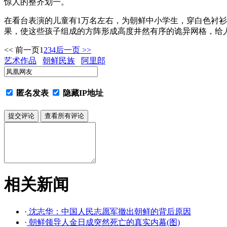
惊人的整齐划一。
在看台表演的儿童有1万名左右，为朝鲜中小学生，穿白色衬
果，使这些孩子组成的方阵形成高度井然有序的诡异网格，给
<< 前一页
1
2
3
4
后一页 >>
艺术作品
朝鲜民族
阿里郎
匿名发表
隐藏IP地址
相关新闻
·
沈志华：中国人民志愿军撤出朝鲜的背后原因
·
朝鲜领导人金日成突然死亡的真实内幕(图)