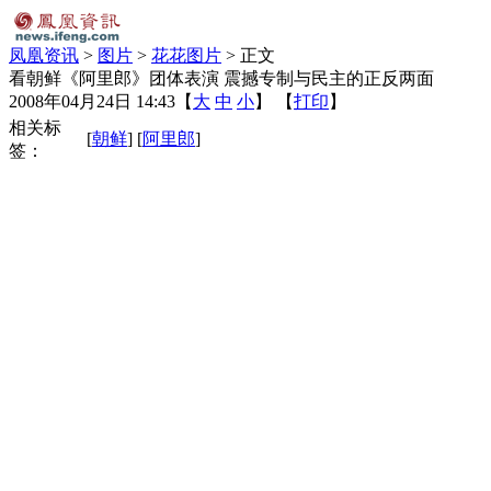
凤凰资讯
>
图片
>
花花图片
> 正文
看朝鲜《阿里郎》团体表演 震撼专制与民主的正反两面
2008年04月24日 14:43
【
大
中
小
】 【
打印
】
相关标
[
朝鲜
] [
阿里郎
]
签：