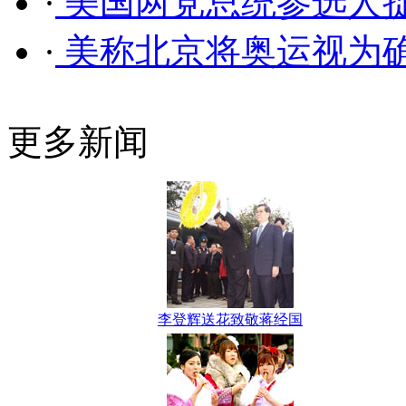
·
美国两党总统参选人
·
美称北京将奥运视为确
更多新闻
李登辉送花致敬蒋经国