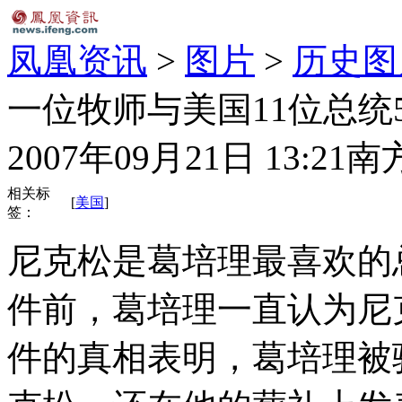
凤凰资讯
>
图片
>
历史图
一位牧师与美国11位总统
2007年09月21日 13:21
南
相关标
[
美国
]
签：
尼克松是葛培理最喜欢的总
件前，葛培理一直认为尼
件的真相表明，葛培理被