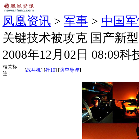
凤凰资讯
>
军事
>
中国军
关键技术被攻克 国产新型
2008年12月02日 08:09
科
相关标
[
战斗机
] [
歼10
] [
防空导弹
]
签：