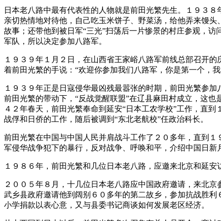
日本老八路中最有代表性的人物就是前田光繁先生。１９３８
亲切热情地对待他，自己吃玉米饼子、野菜汤，给他弄来馒头
故事；还带他到被日军“三光”扫荡后一片惨景的村庄参观，
军队，所以决定参加八路军。
１９３９年１月２日，在山西省王家峪八路军前线总部召开的
着前田光繁的手说：“欢迎你参加我们八路军，你是第一个，我
１９３９年正是日寇侵华最凶残最嚣张的时期，前田光繁参加
前田光繁的带动下，“反战觉醒联盟”在辽县麻田村成立，这也
４２年春天，前田光繁奉命到延安“日本工农学校”工作，直到
战俘和日侨的工作，随后被调到“东北老航校”任政治科长。
前田光繁在中国与中国人民并肩战斗工作了２０多年，直到１
军侵华战争犯下的暴行，反对战争、呼唤和平，介绍中国日新
１９８６年，前田光繁和几位日本老八路，应邀来北京和延安
２００５年８月，十几位日本老八路应中国政府邀请，来北京
武乡县政府邀请他到阔别６０多年的第二故乡，参加抗战胜利
小学捐款以表心意，又与县委书记商谈如何发展老区经济。