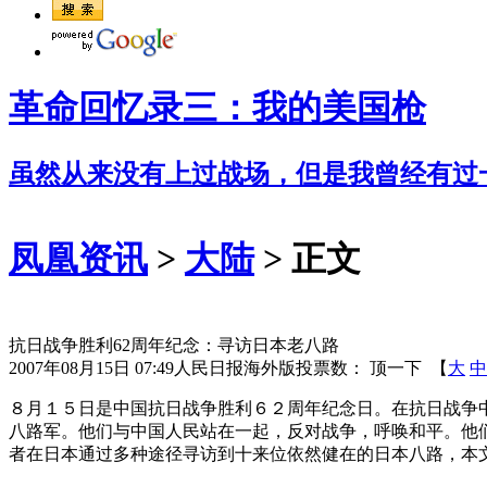
革命回忆录三：我的美国枪
虽然从来没有上过战场，但是我曾经有过
凤凰资讯
>
大陆
> 正文
抗日战争胜利62周年纪念：寻访日本老八路
2007年08月15日 07:49
人民日报海外版
投票数：
顶一下
【
大
中
８月１５日是中国抗日战争胜利６２周年纪念日。在抗日战争
八路军。他们与中国人民站在一起，反对战争，呼唤和平。他
者在日本通过多种途径寻访到十来位依然健在的日本八路，本