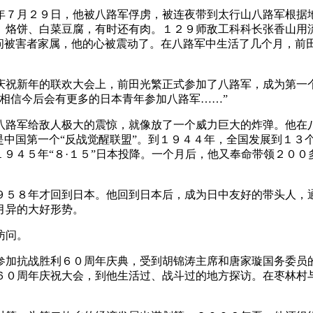
年７月２９日，他被八路军俘虏，被连夜带到太行山八路军根据
、烙饼、白菜豆腐，有时还有肉。１２９师敌工科科长张香山用
访问被害者家属，他的心被震动了。在八路军中生活了几个月，前
庆祝新年的联欢大会上，前田光繁正式参加了八路军，成为第一
相信今后会有更多的日本青年参加八路军……”
八路军给敌人极大的震惊，就像放了一个威力巨大的炸弹。他在
是中国第一个“反战觉醒联盟”。到１９４４年，全国发展到１３
１９４５年“８·１５”日本投降。一个月后，他又奉命带领２０
９５８年才回到日本。他回到日本后，成为日中友好的带头人，
月异的大好形势。
访问。
参加抗战胜利６０周年庆典，受到胡锦涛主席和唐家璇国务委员
６０周年庆祝大会，到他生活过、战斗过的地方探访。在枣林村