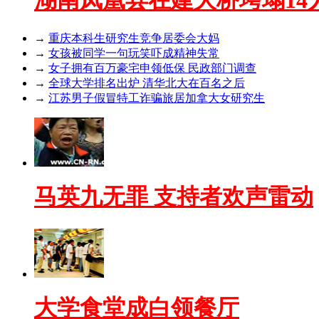
→
重庆本科生研究生竞争居委会大妈
→
女孩被同学一句玩笑吓成精神失常
→
女子拥有百万豪宅申领低保 民政部门调查
→
全球大学排名出炉 清华北大在百名之后
→
江苏男子假冒特工诈骗旅居加拿大女研究生
马英九无罪 支持者欢声雷动
大学食堂成白领餐厅