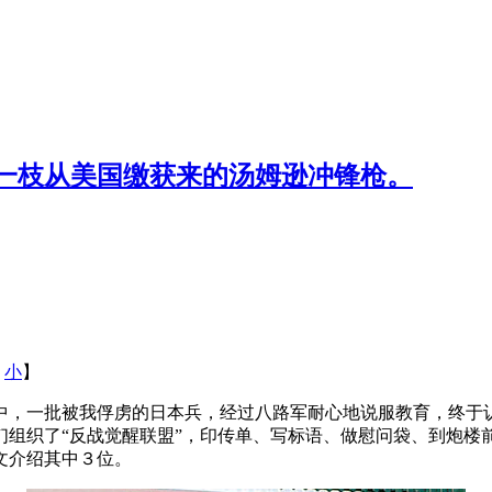
一枝从美国缴获来的汤姆逊冲锋枪。
小
】
中，一批被我俘虏的日本兵，经过八路军耐心地说服教育，终于
们组织了“反战觉醒联盟”，印传单、写标语、做慰问袋、到炮楼
文介绍其中３位。