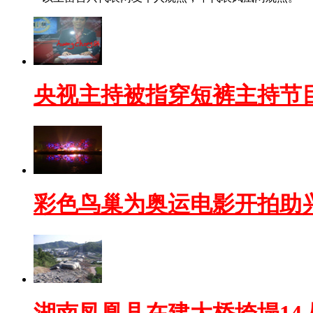
央视主持被指穿短裤主持节
彩色鸟巢为奥运电影开拍助
湖南凤凰县在建大桥垮塌14