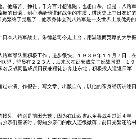
地。他痛苦、挣扎，千方百计想逃跑，也想自杀。但是，八路军
流畅的日语，耐心地给他讲解战争的本质，讲历史上中日友好的
田光繁终于觉醒了，他亲身体会到八路军是一支世界上最优秀的
个日本八路军战士。朱德总司令走上台，用温暖而宽厚的大手握
八路军部队里积极工作，进步很快。１９３９年１１月７日，在
个联盟，盟员有２２３人，后来又在延安成立了反战同盟。１９
０多名反战同盟成员日夜兼程徒步奔赴东北，积极投入遣返日军
通过讲演、作报告、写文章、出版自传，以他的亲身经历讲述日
的接见。特别是前田光繁，因为在山西省武乡县战斗过近４年，
与乡亲们座谈时，得知乡亲们的收入还很微薄，前田光繁还给村