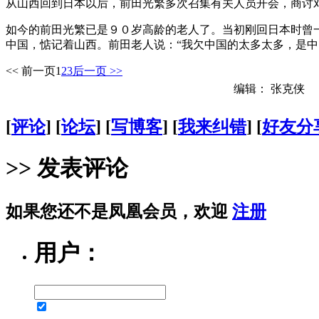
从山西回到日本以后，前田光繁多次召集有关人员开会，商讨
如今的前田光繁已是９０岁高龄的老人了。当初刚回日本时曾
中国，惦记着山西。前田老人说：“我欠中国的太多太多，是中
<< 前一页
1
2
3
后一页 >>
编辑： 张克侠
[
评论
] [
论坛
] [
写博客
] [
我来纠错
] [
好友分
>> 发表评论
如果您还不是凤凰会员，欢迎
注册
用户：