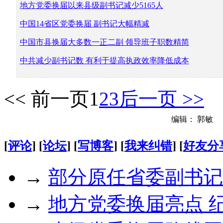
地方党委换届以
来县级副书记减少5165人
中国14省区党委换
届 副书记大幅精减
中国市县换届大多
数一正二副 领导班子职数精简
中共减少副书记数 有利
于提高执政效率降低成本
<< 前一页
1
2
3
后一页 >>
编辑： 郭敏
[
评论
] [
论坛
] [
写博客
] [
我来纠错
] [
好友分
→
部分原任省委副书记
→
地方党委换届亮点 