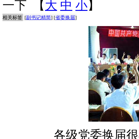
一下
【
大
中
小
】
相关标签
[
副书记精简
] [
省委换届
]
各级党委换届很