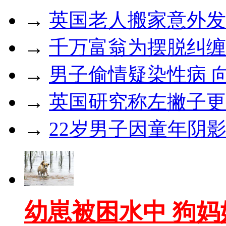
→
英国老人搬家意外发
→
千万富翁为摆脱纠缠
→
男子偷情疑染性病 
→
英国研究称左撇子更
→
22岁男子因童年阴
幼崽被困水中 狗