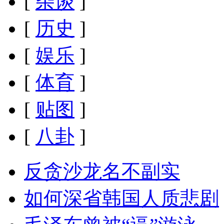
[
杂谈
]
[
历史
]
[
娱乐
]
[
体育
]
[
贴图
]
[
八卦
]
反贪沙龙名不副实
如何深省韩国人质悲剧