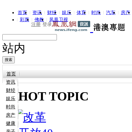
首页
资讯
财经
娱乐
体育
时尚
汽车
房产
彩票
佛教
凤凰卫视
注册
登录
站内
首页
资讯
财经
HOT TOPIC
娱乐
时尚
房产
健康
亲子