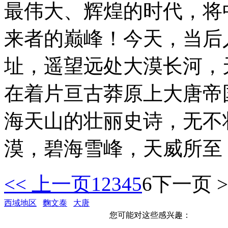
最伟大、辉煌的时代，将
来者的巅峰！今天，当后
址，遥望远处大漠长河，
在着片亘古莽原上大唐帝
海天山的壮丽史诗，无不
漠，碧海雪峰，天威所至
<< 上一页
1
2
3
4
5
6
下一页 >
西域地区
麴文泰
大唐
您可能对这些感兴趣：