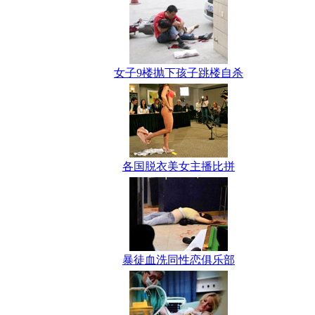
女子9楼抛下孩子跳楼自杀
各国脱衣美女主播比拼
暴徒血洗同性恋俱乐部