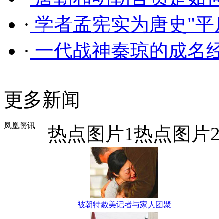
·
学者孟宪实为唐史"平
·
一代战神秦琼的成名经
更多新闻
凤凰资讯
热点图片1
热点图片
被朝特赦美记者与家人团聚