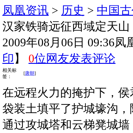
凤凰资讯
>
历史
>
中国古
汉家铁骑远征西域定天山
2009年08月06日 09:36
凤
印
】
0
位网友发表评论
相关标
[
唐朝
]
签：
在远程火力的掩护下，侯
袋装土填平了护城壕沟，
通过攻城塔和云梯凳城墙