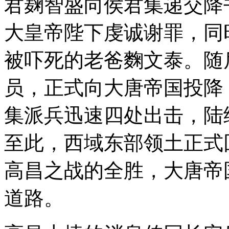
君麹智盛向侯君集递交降
大皇帝陛下虔诚谢罪，同
被吓死的老爸麴文泰。随
员，正式向大唐帝国投降
集派兵迅速四处出击，陆续
至此，西域东部领土正式
高昌之战的全胜，大唐帝
道路。