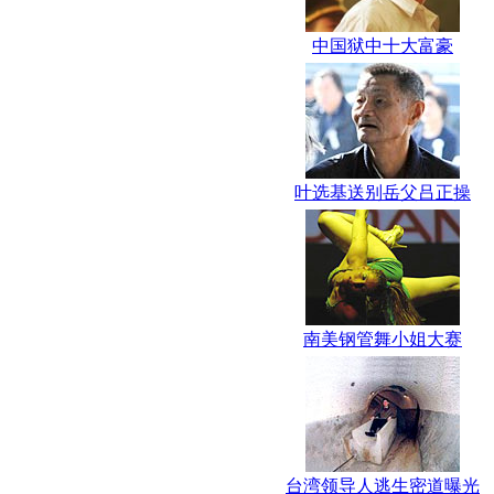
中国狱中十大富豪
叶选基送别岳父吕正操
南美钢管舞小姐大赛
台湾领导人逃生密道曝光