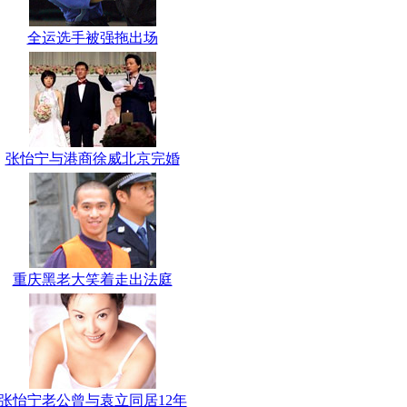
全运选手被强拖出场
张怡宁与港商徐威北京完婚
重庆黑老大笑着走出法庭
张怡宁老公曾与袁立同居12年