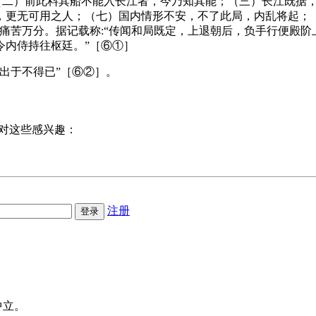
；（二）前此料其船不能入长江者，今乃知其能；（三）长江既据
，更无可用之人；（七）国内情形不安，不了此局，内乱将起；
痛苦万分。据记载称:“传闻和局既定，上退朝后，负手行便殿
令内侍持往枢廷。”［⑥①］
出于不得已”［⑥②］。
对这些感兴趣：
注册
中立。