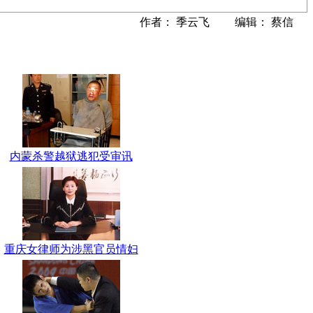
作者： 季云飞 编辑： 蔡信
内蒙杀警越狱逃犯受审讯
重庆女律师为涉黑官员情妇