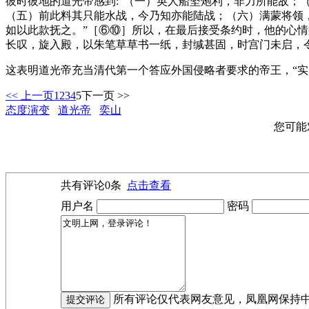
彼时彼地的道光帝感到:“（一）英人船坚炮利，非力所能敌
（五）前此料其只能水战，今乃知亦能陆战；（六）满蒙将领
如以此款抚之。”［⑥⑩］所以，在最后接受条约时，他的心情
长叹，旋入殿，以朱笔草草书一纸，封缄甚固，时宫门未启，
这表明道光帝充当清代第一个答应外国侵略者要求的帝王，“实
<< 上一页
1
2
3
4
5
下一页 >>
态度演变
道光帝
奕山
您可能
共有评论
0
条
点击查看
用户名
密码
所有评论仅代表网友意见，凤凰网保持