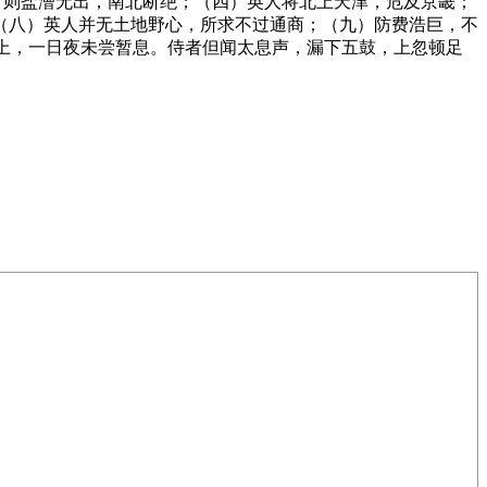
，则盐漕无出，南北断绝；（四）英人将北上天津，危及京畿；
（八）英人并无土地野心，所求不过通商；（九）防费浩巨，不
阶上，一日夜未尝暂息。侍者但闻太息声，漏下五鼓，上忽顿足