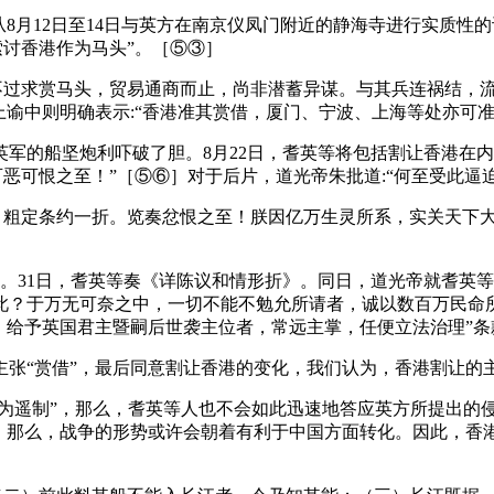
8月12日至14日与英方在南京仪凤门附近的静海寺进行实质性
索讨香港作为马头”。［⑤③］
不过求赏马头，贸易通商而止，尚非潜蓄异谋。与其兵连祸结，
上谕中则明确表示:“香港准其赏借，厦门、宁波、上海等处亦可
军的船坚炮利吓破了胆。8月22日，耆英等将包括割让香港在内
恶可恨之至！”［⑤⑥］对于后片，道光帝朱批道:“何至受此逼
议，粗定条约一折。览奏忿恨之至！朕因亿万生灵所系，实关天下
字。31日，耆英等奏《详陈议和情形折》。同日，道光帝就耆英等
此？于万无可奈之中，一切不能不勉允所请者，诚以数百万民命
，给予英国君主暨嗣后世袭主位者，常远主掌，任便立法治理”条
主张“赏借”，最后同意割让香港的变化，我们认为，香港割让的
不为遥制”，那么，耆英等人也不会如此迅速地答应英方所提出的
舰，那么，战争的形势或许会朝着有利于中国方面转化。因此，香