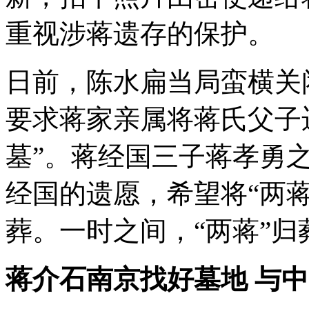
重视涉蒋遗存的保护。
日前，陈水扁当局蛮横关
要求蒋家亲属将蒋氏父子
墓”。蒋经国三子蒋孝勇
经国的遗愿，希望将“两
葬。一时之间，“两蒋”
蒋介石南京找好墓地 与