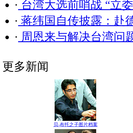
·
台湾大选前哨战 “立
·
蒋纬国自传披露：赴
·
周恩来与解决台湾问
更多新闻
贝-布托之子图片档案