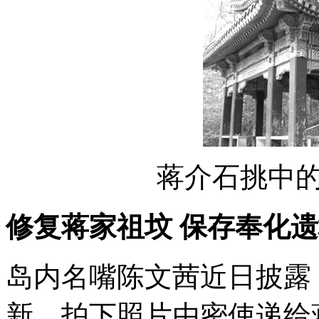
蒋介石挑中的
修复蒋家祖坟 保存奉化
岛内名嘴陈文茜近日披露
新，拍下照片由密使递给