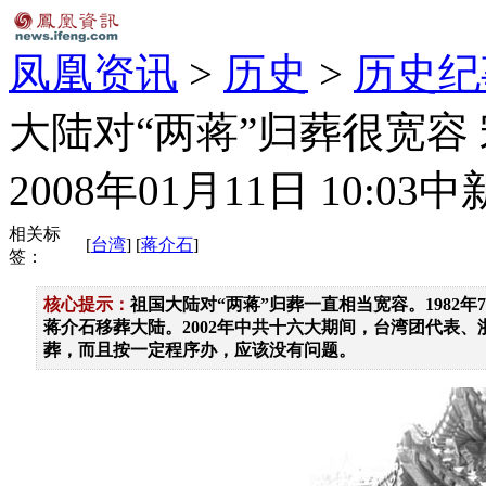
凤凰资讯
>
历史
>
历史纪
大陆对“两蒋”归葬很宽容
2008年01月11日 10:03
中
相关标
[
台湾
] [
蒋介石
]
签：
核心提示：
祖国大陆对“两蒋”归葬一直相当宽容。198
蒋介石移葬大陆。2002年中共十六大期间，台湾团代表
葬，而且按一定程序办，应该没有问题。