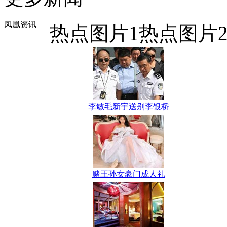
凤凰资讯
热点图片1
热点图片
李敏毛新宇送别李银桥
赌王孙女豪门成人礼