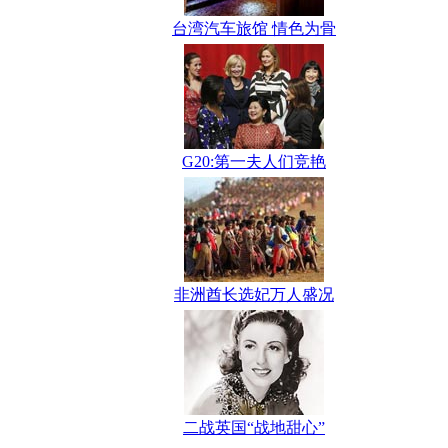
台湾汽车旅馆 情色为骨
G20:第一夫人们竞艳
非洲酋长选妃万人盛况
二战英国“战地甜心”