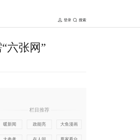
登录
搜索
“六张网”
栏目推荐
暖新闻
政能亮
大鱼漫画
大参考
在人间
凰家看台