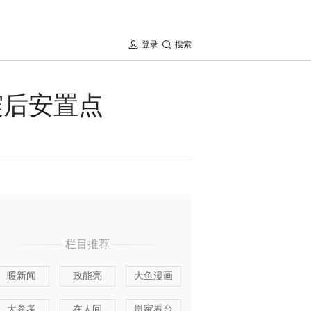
登录
搜索
震后安置点
栏目推荐
暖新闻
政能亮
大鱼漫画
大参考
在人间
凰家看台