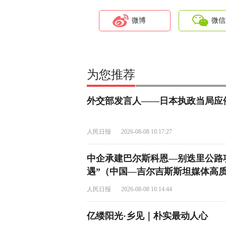
微博
微信
为您推荐
外交部发言人——日本执政当局应
人民日报
2026-08-08 10:17:27
中企承建巴尔斯科恩—别迭里公路
遇”（中国—吉尔吉斯斯坦媒体高质
人民日报
2026-08-08 10:14:44
亿缕阳光·乡见｜朴实最动人心