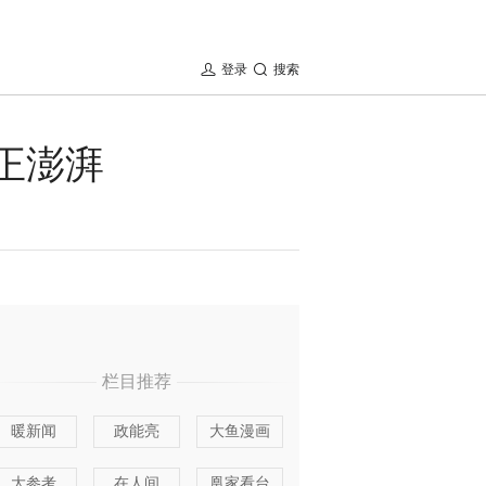
登录
搜索
正澎湃
栏目推荐
暖新闻
政能亮
大鱼漫画
大参考
在人间
凰家看台