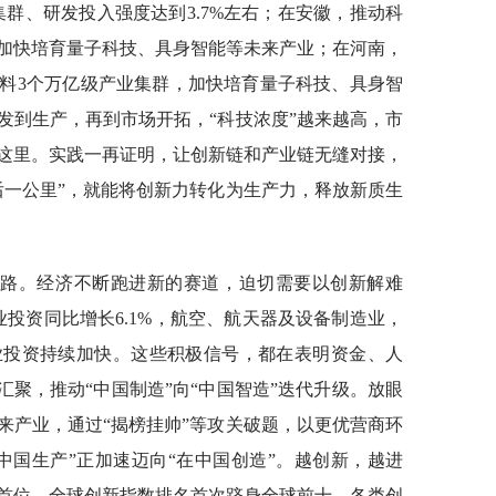
集群、研发投入强度达到3.7%左右；在安徽，推动科
加快培育量子科技、具身智能等未来产业；在河南，
料3个万亿级产业集群，加快培育量子科技、具身智
发到生产，再到市场开拓，“科技浓度”越来越高，市
这里。实践一再证明，让创新链和产业链无缝对接，
后一公里”，就能将创新力转化为生产力，释放新质生
出路。经济不断跑进新的赛道，迫切需要以创新解难
投资同比增长6.1%，航空、航天器及设备制造业，
业投资持续加快。这些积极信号，都在表明资金、人
汇聚，推动“中国制造”向“中国智造”迭代升级。放眼
来产业，通过“揭榜挂帅”等攻关破题，以更优营商环
中国生产”正加速迈向“在中国创造”。越创新，越进
首位，全球创新指数排名首次跻身全球前十，各类创