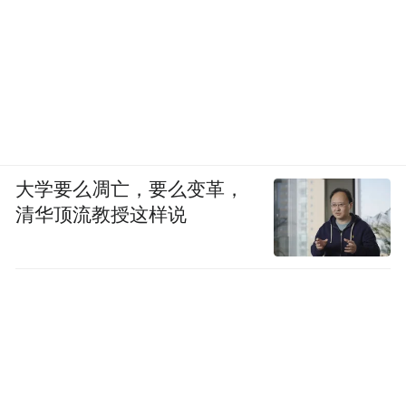
00:00
11:22
大学要么凋亡，要么变革，
初见卢伟英时，银又还对辅助生殖技术有些
清华顶流教授这样说
抗拒，总觉得不“自然”，加上是敏感体质晕
血晕针，面对治疗的需求，她嘴上说好，心
里总有很多压力。
“1+N”的问诊模式下，两人只有三分钟会面时
间，卢伟英敏锐地察觉到“不对劲”。经验和
专业让她成为破题的人，面对银又时不时的