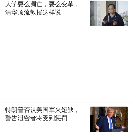
陪伴她们从怀孕到生产，是在见证孩子们的
大学要么凋亡，要么变革，
清华顶流教授这样说
长大。
“有几个求诊者每次来都是要妈妈陪的，我心
想，天哪，这孩子要怎么生孩子啊？但有几
个我印象特别深刻，在治疗过程中、在不断
的经历中，她们慢慢变成了妈妈的样子，成
为在家庭中能够担当的角色。”
银又（化名）是卢伟英的一位“女儿”。四十
岁那年，她通过十一个月的努力，迎来自己
回顾决定成为母亲的契机，银又提
的宝宝。
特朗普否认美国军火短缺，
到了两个关键词——“时间”和“权利”。
警告泄密者将受到惩罚