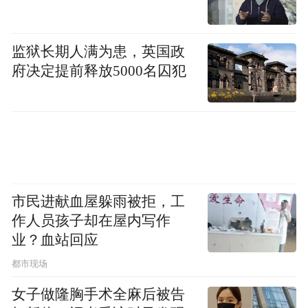
更让卢伟英忧虑的是，由于年轻人生活方式
的改变（一刷手机就三四点不睡、每天一杯
监狱长期人满为患，英国政
府决定提前释放5000名囚犯
冰奶茶解压怡情、热衷于“啤酒加烧烤”的夜
生活），他们普遍面临的身体亚健康会直接
导致生殖亚健康。同时，随着备孕年龄的递
增，子宫肌瘤、子宫内膜异位症、多囊卵巢
综合征、高脂血症、高尿酸血症、胰岛素抵
抗、卵巢功能减退等各类问题，都会让怀孕
市民进献血屋躲雨被拒，工
的难度呈指数级上升，给产妇带来危险。
作人员孩子却在屋内写作
业？血站回应
“虽然医学技术进步了，但困难人群反而增加
都市现场
了。”
卢伟英细数几种辅助生殖技术的干预方
女子做隆胸手术全麻后被告
式，她总结，“大医至简，越简单的技术其实