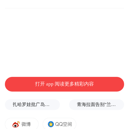
片药也有人可问”，像个妈一样操心，从咿呀
学语的孩子到四十多岁的产妇，都习惯叫她
“卢妈妈”。
被繁忙的日程推着走，卢伟英说“不辛苦是不
可能的”。但生命就像太阳，每每与之照面都
让她感动如初，即便在就诊者眼里，卢伟英
陪她们度过的常常是苦旅，“黎明前最黑
暗”。
打开 app 阅读更多精彩内容
今年母亲节，卢伟英甚至没能在家签收女儿
扎哈罗娃批广岛市长不提美国原子弹
青海拉面告别“兰州拉面”，借来的IP终要还
买的花，她正忙着在北京参加“人口高质量发
展”的专题研讨会。