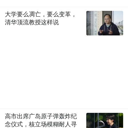
20分钟，下午依然马不停蹄，有讨论病例和
学术发展的研讨会，还有下到社区的门诊；
大学要么凋亡，要么变革，
晚上还要做直播，科普辅助生殖知识，甚至
清华顶流教授这样说
如何做一顿美味的健康餐，没有两小时结束
不了……
“我们还时不时去外面学习。排得这么满，不
累是不可能的。”面对这样的工作节奏，卢伟
英却说自己是受益者，“带大伙早操也是督促
我自己做锻炼。”
高市出席广岛原子弹轰炸纪
念仪式，核立场模糊耐人寻