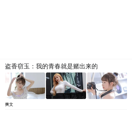
访那天，一位不到三十岁的就诊者经历多次
流产终于拿到“毕业证”，抱住卢伟英不撒
手。“本来挺着急来参加活动的，但那一刻我
内心也好温暖。”
卢伟英还分享了一份特别的礼物。疫情期
间，新疆克拉玛依来的一对夫妻在海口租房
盗香窃玉：我的青春就是赌出来的
“做试管”，当妻子终于怀上双胞胎平稳度过
12周“毕业”，丈夫送来了一面锦旗，上面写
着两个字——“牛逼”。
爽文