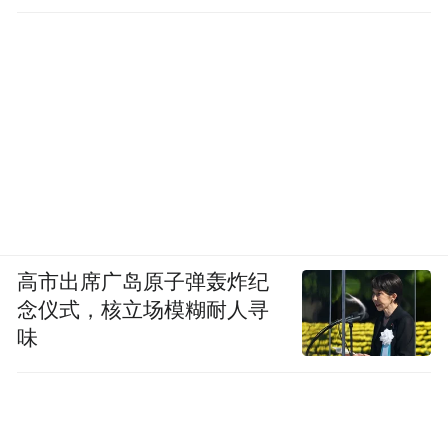
些我就哭了。”
采访中，卢伟英没有回避对缺失孩子成长的
遗憾。她强调，自己能“平衡家庭和事业”是
一种幸运。
“我和爱人都是医生。孩子长大过程中，我父
母和爱人的父母会每半年一替换地帮忙照料
高市出席广岛原子弹轰炸纪
他们。现在，爱人刚退休，每天早上六点不
念仪式，核立场模糊耐人寻
到就起床给我做饭，给了我很多支持，因为
味
他觉得我在做有意义的事。”
成为母亲，是女性的权利