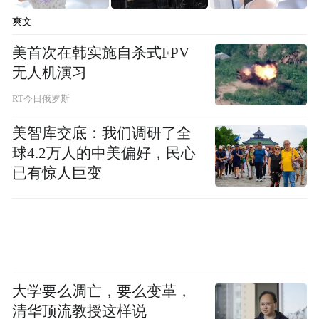
的人会承受难以名状的社会压力。这种“耻
爽文
感”甚至反映到媒体报道规范——“采用人工
美首次在韩实施自杀式FPV
授精等辅助生育手段的孕、产妇不得公开姓
无人机演习
名”。
RT今日俄罗斯
压力直接影响医学干预的效率。“吃不好，睡
美智库交底：我们调研了全
不好，会影响促排卵过程中是否拿到足量的
球4.2万人的中美偏好，民心
优质胚胎，甚至影响后续子宫内膜局部血
已有惊人巨变
流，降低助孕的成功率。”卢伟英介绍道。
“过去，求
但更关键的因素还是女性的年龄。
诊者平均年龄在30岁左右，
现在达到35岁左
右。
随着年龄的递增，移植的妊娠率、抱孩
大学要么凋亡，要么变革，
率，都会受影响。”
清华顶流教授这样说