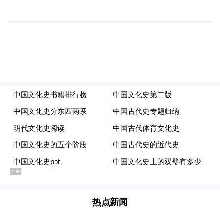
中心却是另一番处境。自2021年起，因为求
诊者众多，卢伟英所在的海南省妇女儿童医
学中心生殖医学中心开设午间门诊，她和团
队的午饭时间默认成了下午两点后。
在这里，想怀孕的人从海南各县市甚至其他
省份跋涉而来，还有人放下工作几个月，把
家安在医院附近，只为一个孩子平安降临。
热点新闻