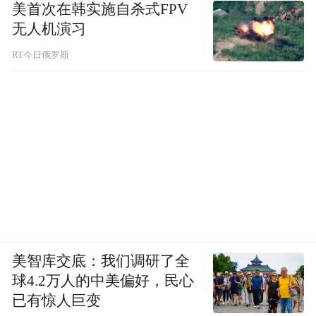
美首次在韩实施自杀式FPV
家长会，儿女也曾抱怨“缺爱”、狠狠叛逆过
无人机演习
一阵。女儿小葶说，因为妈妈太忙了，所以
RT今日俄罗斯
小时候很抗拒学医，“不希望我的小孩像我一
样惨”。但随着年岁渐长，看着妈妈的背影和
她身边从不缺席的感谢，小葶内心发生了转
变。高考那年正值疫情，她决定报考医学专
业。
“长大以后，我觉得妈妈有自己的事业真的很
厉害。她是我的榜样。”返校当天的一顿早
餐，更让小葶意识到，母爱有时是“程度”而
美智库交底：我们调研了全
非“长度”。“前一天妈妈工作持续到凌晨一
球4.2万人的中美偏好，民心
点，而我凌晨五点要出门赶早班机，她四点
已有惊人巨变
起床给我做了特别丰盛的一顿早餐。想到这