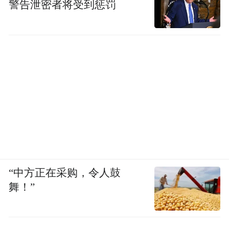
警告泄密者将受到惩罚
她们首先要克服对打针的恐惧——先是每天
打促排卵针，让合理且足量的卵子长起来，
整个周期短则七八天长则十几天；然后是最
关键的取卵，在B超指引下，让穿刺针穿过阴
道壁，从增大的卵泡中抽吸卵泡液，再到实
验室把卵子从中拣出来。因为穿刺针要经过
软组织，可能带来出血和损伤的风险，也可
能给备孕的女性造成一定程度的痛苦。
更不必说每次“开奖”要调动的勇气和毅力：
“中方正在采购，令人鼓
舞！”
成功，就迎接下面的挑战；失败，就可能推
倒重来。“除非已经攒够了胚胎，后面就会简
单得多。”卢伟英说，一位就诊者曾向她展示