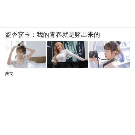
“破防”，她会说，“如果用药剂量太大身体承
受不了，就减一点慢慢来”。
就这样，四十岁的女人开始直面自己的“矫
盗香窃玉：我的青春就是赌出来的
情”，接受自己只要打针就会害怕晕眩、就会
手心出汗、就需要哭一会。但当情绪被接纳
的时候，它开始流动，并带来力量。
爽文
在丈夫、家人的关怀和医护团队的守护下，
银又背靠身后的堡垒，挥舞成为母亲的决
心，一路穿越减重、打针、怀孕的“魔鬼训
练” 走向生产。她说，那是她人生“最灿烂的
时刻”。