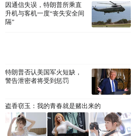
因通信失误，特朗普所乘直
升机与客机一度“丧失安全间
隔”
新手妈妈带着孩子看望“卢妈妈”
来到生殖中心的人里，做例行孕前检查的占
特朗普否认美国军火短缺，
了一部分，如果注意观察，她们脸上大多会
警告泄密者将受到惩罚
写着好消息；另一部分人则以家庭为单位，
遭遇着糟心事：有的反复流产需要保胎，有
盗香窃玉：我的青春就是赌出来的
的备孕多年总是失败。
传统文化观念作用下，长期以来，不孕不育