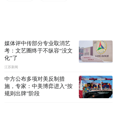
作为医生，她比谁都了解生育所需的生殖条
件；作为政协委员，她更清醒地知道，想让
更多孩子来到这个世界，要做好准备的，不
仅是一个女性和她的家庭。
媒体评中传部分专业取消艺
产科“隔壁”，生殖中心一号难求
考：文艺圈终于不纵容“没文
化”了
2月28日，一篇名为“救救产科”的帖子冲上热
江苏新闻
搜——中国最具影响力的妇产科专家段涛发
中方公布多项对美反制措
文称，由于产科分娩量下降、产科床位萎
施，专家：中美博弈进入“按
缩，越来越多产科医生正面临失业的十字路
规则出牌”阶段
口，“在产科不如转行做兽医”。
产科“隔壁”，同样是围着人口问题转，生殖