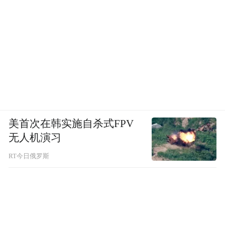
腹部密密麻麻的针眼，“甚至找不到地方再打
一针”。
为了减轻女性在备孕历程中的各种负担，卢
伟英和团队也在不断尝试：从麻醉方式到减
痛技巧，从使用更细的取卵针、打磨取卵技
术到心理上的陪伴、支持……
美首次在韩实施自杀式FPV
“生育这件事，没有后悔药吃。”
无人机演习
因为了解孕
育生命的艰难，卢伟英开始把工作做到更“前
RT今日俄罗斯
面”，在妇联、计生和教育部门的协助下，带
领团队走进校园和讲台，用一堂堂生动的生
殖健康科普课，告诉孩子们生命如何诞生，
又该如何守护。生殖教育成为另一种形式的