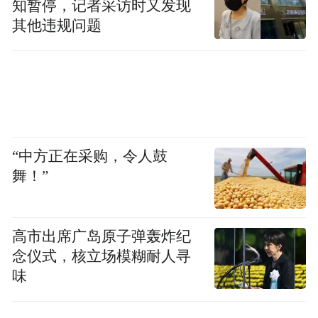
知暂停，记者采访时又发现
越安全”。
其他违规问题
“中方正在采购，令人鼓
舞！”
高市出席广岛原子弹轰炸纪
工作中的卢伟英
念仪式，核立场模糊耐人寻
味
在辅助生殖中，自然安全的首选是人工授
精，单周期价格在3000元左右，妊娠率在