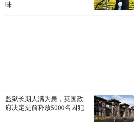
味
卢伟英带领就诊者集体早操
还有点亮日常的瞬间：在海南省妇女儿童医
学中心生殖医学中心，“初战告捷”的父母会
监狱长期人满为患，英国政
府决定提前释放5000名囚犯
收到一张“毕业证”——那是胚胎发育正常的
第12周，会通过看孩子的颈项透明层厚度，
判断孩子是否在妈妈的子宫里正常孕育。采