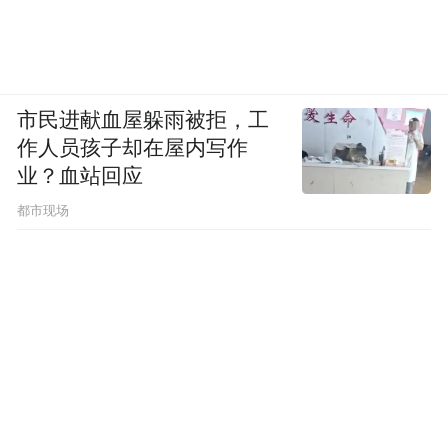
“虽然是周末或休息时间做科普宣教，但大家
毫无怨言，毕竟这是从源头上改善生殖健
康，比多看几个门诊意义大得多。”
市民进献血屋躲雨被拒，工
“送子观音”没假期
作人员孩子却在屋内写作
业？血站回应
“之前假期我到妈妈的科室实习，第一天下午
都市现场
三点就累到发烧了。”卢伟英的女儿小葶是一
名正在准备考研的医学生，亲身体验过妈妈
的一天后她发出感慨：“真是太忙了。”
那是常人难以负荷的作息——六点起床、六
点半出门、七点到科室带领求诊者做早操、
八点到十二点早间门诊；午间门诊后最多睡