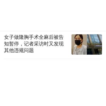
情况的不同，采用的技术也有所区别：普通
试管婴儿（即一代试管婴儿）主要针对女性
输卵管因素不孕如输卵管阻塞或结扎术后；
对于男性患有严重少、弱精子症，甚至梗阻
性无精症的情况，会采用单精子卵细胞胞浆
女子做隆胸手术全麻后被告
内注射来解决，也就是“二代试管婴儿”；对
知暂停，记者采访时又发现
其他违规问题
于携带致病基因和胚胎染色体异常风险较高
的情况，则会采取“三代试管婴儿”，也就是
胚胎植入前遗传学检测（PGT）技术。
做试管婴儿的过程，混杂着恐惧、焦虑和期
待，它检验一个家庭是否在经济和情感上做
好了准备。
“理论上，看不孕不育需要男女双
方一起来，但实际上每次看诊双方都到场的