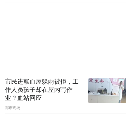
“我和丈夫结婚十一年，之前没觉得一定要做
母亲。但到四十岁，就不太一样了，因为过
了这个时间点，就没什么可能性了。当时我
爸说，'如果你想，就全力试一下，结果全家
都可以承受。’当我想清楚要孩子只是我想经
历和体验的一件事、是女性的一个权利时，
我对自己说'好'。”
“修通信念”之后，宇宙发来信号：第二天，
市民进献血屋躲雨被拒，工
银又认识了卢伟英的助理，踏上了成为妈妈
作人员孩子却在屋内写作
业？血站回应
的旅程。
都市现场