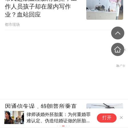
为它不可回避，反而让我的接受度更大了，
作人员孩子却在屋内写作
我会拿出更多资源面对它。”
业？血站回应
都市现场
一个家庭整整三天沉浸在新生命降生带来的
喜悦中。银又给儿子取名“牧山”，希望他像
山一样庄严、丰富、具有生命力。
回顾成为母亲的过程，银又打了个比方，“它
像彩虹糖一样，苦和甜都只是一种滋味”。同
时，她好几次强调自己不是在“凡尔赛”，“因
为我有很好的支持系统。”
因通信失误，特朗普所乘直
一个人要成为母亲，要做好哪些准备？银又
律师谈婚外胚胎案：为何重婚罪
喜
升机与客机一度“丧失安全间
打开
的故事展示了几个阶段——“明确生育意愿”
难认定、伪造结婚证做的胚胎难
人
隔”
销毁？