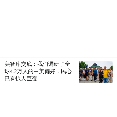
10%至20%，女性大多只需口服促排卵药
物，少部分甚至可以等待自然排卵，监测排
卵或预测排卵时间，将经过实验室处理的精
子直接注入子宫腔，这个过程没有任何痛
苦。但人工授精适合的人群有限，他们通常
是年轻、不孕时间较短、至少有一侧输卵管
通畅、轻到中度弱精子症的夫妻。一般情况
美智库交底：我们调研了全
下，如果经过2一3次授精失败，就可能要进
球4.2万人的中美偏好，民心
已有惊人巨变
到下一步——试管婴儿。
试管婴儿的成功率因年龄而异，35岁以下群
体在60%-70%，费用是人工授精的十倍，一
个周期下来要花费三万元左右。根据就诊者