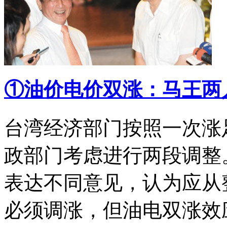
①油价电价双涨：马王两
台湾经济部门按照一次涨
政部门考虑进行两段调整
表达不同意见，认为应从
必须调涨，但油电双涨效