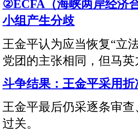
②ECFA（海峡两岸经
小组产生分歧
王金平认为应当恢复“立
党团的主张相同，但马英
斗争结果：王金平采用折冲
王金平最后仍采逐条审查
过关。