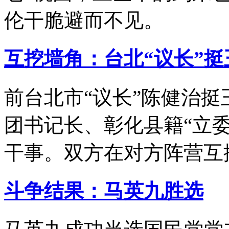
伦干脆避而不见。
互挖墙角：台北“议长”挺
前台北市“议长”陈健治
团书记长、彰化县籍“立
干事。双方在对方阵营互
斗争结果：马英九胜选