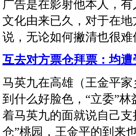
广告是在影射他本人，有
文化由来已久，对于在地
说，无论如何撇清也很难
互去对方票仓拜票：均遭受
马英九在高雄（王金平家
到什么好脸色，“立委”
着马英九的面就说自己支
仓”桃园，王金平的到来也