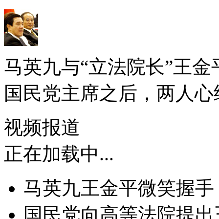
马英九与“立法院长”王金
国民党主席之后，两人心
视频报道
正在加载中...
马英九王金平微笑握手
国民党向高等法院提出