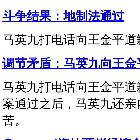
斗争结果：地制法通过
马英九打电话向王金平道
调节矛盾：马英九向王金
马英九打电话向王金平道
案通过之后，马英九还亲
苦。