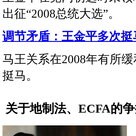
出征“2008总统大选”。
调节矛盾：王金平多次挺
马王关系在2008年有所
挺马。
关于地制法、ECFA的