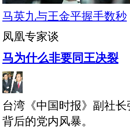
马英九与王金平握手数秒
凤凰专家谈
马为什么非要同王决裂
台湾《中国时报》副社长
背后的党内风暴。