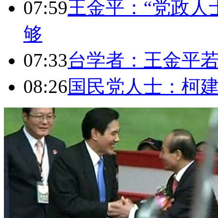
07:59
王金平：“党政人
够
07:33
台学者：王金平若
08:26
国民党人士：柯建