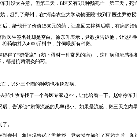
，徐东升没太在意。但第二天，B区又有5只种鹅死亡；第三天，死
鹅，赶到了郑州，在“河南农业大学动物医院”找到了医生尹教授
后，给他开了价值1580元的药，让拿回去拌料后喂，有病的治
落款医生签名处却是空白。徐东升表示，尹教授告诉他，让这些
将药物拌入4000斤料中，并饲喂所有种鹅。
鹅得了“鹅蛋瘟”（鹅下蛋时一种常见的病），这种病和流感很
等，都是抗菌消炎的药。
死亡，另外三个圈的种鹅也相继发病。
先去郑州牧专找了一个兽医专家赵××，让他给看一下。赵给徐东
后，告诉他:“鹅得流感的几率很小。如果是流感，鹅三天之内早
制了。
来到郑州，将情况告诉了尹教授。尹教授在解剖了死鹅之后，和