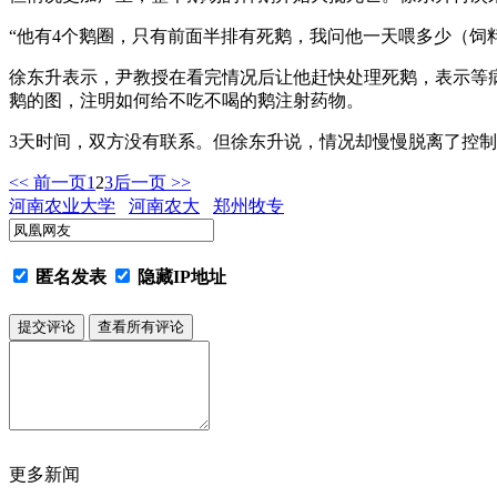
“他有4个鹅圈，只有前面半排有死鹅，我问他一天喂多少（饲料）
徐东升表示，尹教授在看完情况后让他赶快处理死鹅，表示等病
鹅的图，注明如何给不吃不喝的鹅注射药物。
3天时间，双方没有联系。但徐东升说，情况却慢慢脱离了控
<< 前一页
1
2
3
后一页 >>
河南农业大学
河南农大
郑州牧专
匿名发表
隐藏IP地址
更多新闻