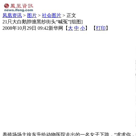
凤凰资讯
>
图片
>
社会图片
> 正文
21只大白鹅脖缠黑纱街头“喊冤”[组图]
2008年10月29日 09:42
新华网
【
大
中
小
】 【
打印
】
养殖场场主徐东升给动物医院走出的一名女子下跪，“求求你，