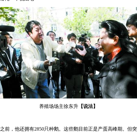
养殖场场主徐东升
【说法】
日之前，他还拥有2850只种鹅。这些鹅目前正是产蛋高峰期。但