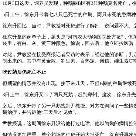
10月3日这天，饲养员发现，种鹅圈B区有2只种鹅莫名死亡
5日上午，徐东升带着七八只已死亡的种鹅、两只未死的患病种
徐东升回忆，当时，尹教授对死鹅进行了解剖，说问题不大。之
徐东升拿的药单子上，题头是“河南农大动物医院处方笺”，但
袋里，有白、灰、黄三种颜色。徐说，回去后，他立即按医嘱，
对此，尹教授在接受商报记者采访时表示，经过他的诊断，判定
制出来的。其中有黄金散、罗生素、百热定、诺信、维生素C
吃过药后仍死亡不止
但期望的情形并没有出现。接下来几天，不但B圈的种鹅继续
8日上午，徐东升又带了两只死鹅，赶到郑州。这次，徐东升
之后，徐东升带了另一只鹅找到尹教授。对方在询问了一些情况
鹅治疗，并告诉他“三天后才见效”。
尹教授说，这期间徐东升没给他打过电话。他以为鹅的病情控
但情况更加严重，整个鹅场的种鹅开始大批死亡。徐东升再次