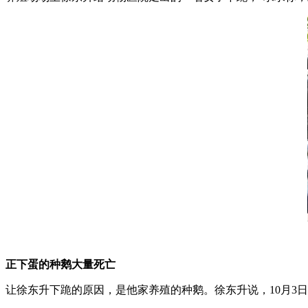
正下蛋的种鹅大量死亡
让徐东升下跪的原因，是他家养殖的种鹅。徐东升说，10月3