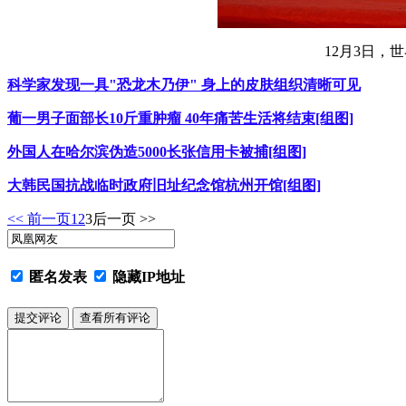
12月3日，
科学家发现一具"恐龙木乃伊" 身上的皮肤组织清晰可见
葡一男子面部长10斤重肿瘤 40年痛苦生活将结束[组图]
外国人在哈尔滨伪造5000长张信用卡被捕[组图]
大韩民国抗战临时政府旧址纪念馆杭州开馆[组图]
<< 前一页
1
2
3
后一页 >>
匿名发表
隐藏IP地址