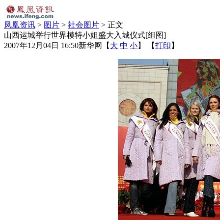
凤凰资讯
>
图片
>
社会图片
> 正文
山西运城举行世界模特小姐盛大入城仪式[组图]
2007年12月04日 16:50
新华网
【
大
中
小
】 【
打印
】